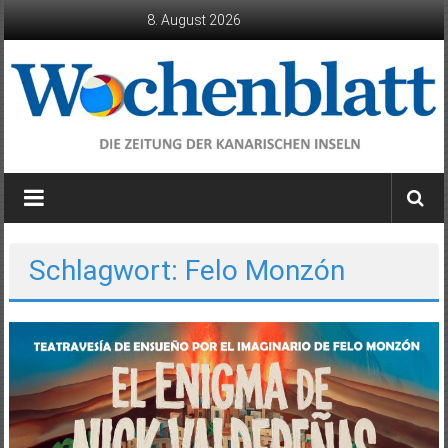
Zum
8. August 2026
Inhalt
springen
Wochenblatt
die
Zeitung
der
Schlagwort: Felo Monzón
Kanarischen
Inseln