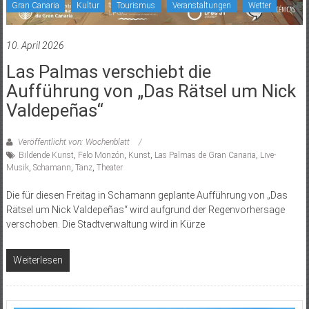
Gran Canaria
Kultur
Tourismus
Veranstaltungen
Wetter
10. April 2026
Las Palmas verschiebt die
Aufführung von „Das Rätsel um Nick
Valdepeñas“
Veröffentlicht von: Wochenblatt
Bildende Kunst
,
Felo Monzón
,
Kunst
,
Las Palmas de Gran Canaria
,
Live-
Musik
,
Schamann
,
Tanz
,
Theater
Die für diesen Freitag in Schamann geplante Aufführung von „Das
Rätsel um Nick Valdepeñas“ wird aufgrund der Regenvorhersage
verschoben. Die Stadtverwaltung wird in Kürze
Weiterlesen