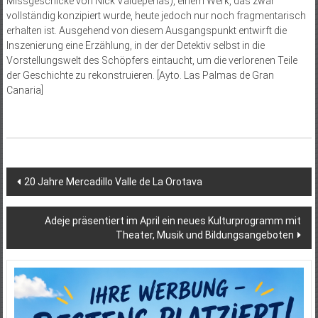
Missgeschicke von Nick Valdepeñas), einem Werk, das zwar
vollständig konzipiert wurde, heute jedoch nur noch fragmentarisch
erhalten ist. Ausgehend von diesem Ausgangspunkt entwirft die
Inszenierung eine Erzählung, in der der Detektiv selbst in die
Vorstellungswelt des Schöpfers eintaucht, um die verlorenen Teile
der Geschichte zu rekonstruieren. [Ayto. Las Palmas de Gran
Canaria]
Beitragsnavigation
20 Jahre Mercadillo Valle de La Orotava
Adeje präsentiert im April ein neues Kulturprogramm mit
Theater, Musik und Bildungsangeboten