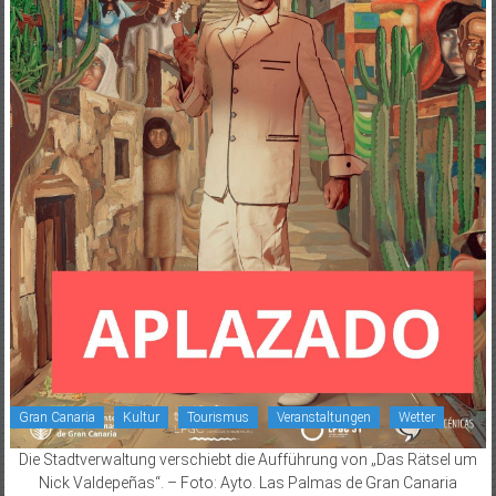
Gran Canaria
Kultur
Tourismus
Veranstaltungen
Wetter
Die Stadtverwaltung verschiebt die Aufführung von „Das Rätsel um
Nick Valdepeñas“. – Foto: Ayto. Las Palmas de Gran Canaria