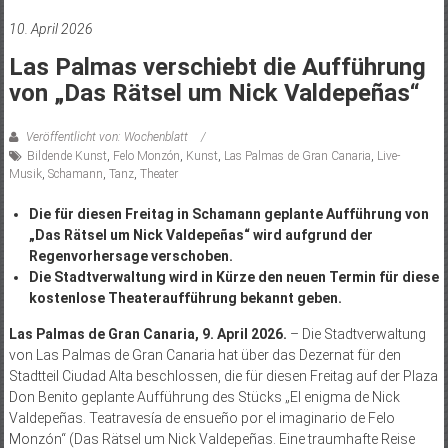
10. April 2026
Las Palmas verschiebt die Aufführung
von „Das Rätsel um Nick Valdepeñas“
Veröffentlicht von: Wochenblatt
Bildende Kunst
,
Felo Monzón
,
Kunst
,
Las Palmas de Gran Canaria
,
Live-
Musik
,
Schamann
,
Tanz
,
Theater
Die für diesen Freitag in Schamann geplante Aufführung von
„Das Rätsel um Nick Valdepeñas“ wird aufgrund der
Regenvorhersage verschoben.
Die Stadtverwaltung wird in Kürze den neuen Termin für diese
kostenlose Theateraufführung bekannt geben.
Las Palmas de Gran Canaria, 9. April 2026.
– Die Stadtverwaltung
von Las Palmas de Gran Canaria hat über das Dezernat für den
Stadtteil Ciudad Alta beschlossen, die für diesen Freitag auf der Plaza
Don Benito geplante Aufführung des Stücks „El enigma de Nick
Valdepeñas. Teatravesía de ensueño por el imaginario de Felo
Monzón“ (Das Rätsel um Nick Valdepeñas. Eine traumhafte Reise