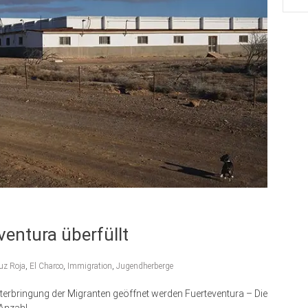
entura überfüllt
uz Roja
,
El Charco
,
Immigration
,
Jugendherberge
nterbringung der Migranten geöffnet werden Fuerteventura – Die