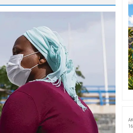
AK
16