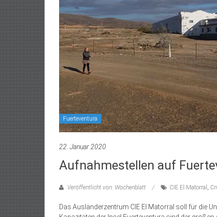
Fuerteventura
22. Januar 2020
Aufnahmestellen auf Fuertev
Veröffentlicht von: Wochenblatt
CIE El Matorral
,
Cr
Das Ausländerzentrum CIE El Matorral soll für die U