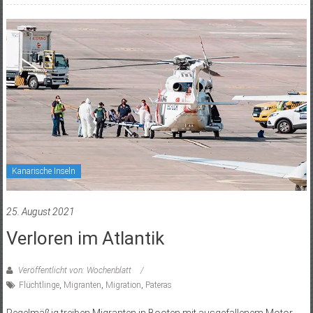
Kanarische Inseln
25. August 2021
Verloren im Atlantik
Veröffentlicht von: Wochenblatt
Flüchtlinge
,
Migranten
,
Migration
,
Pateras
Regelmäßig treiben Migranten in Booten mit ausgefallenem Motor