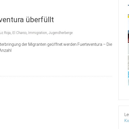
entura überfüllt
uz Roja
,
El Charco
,
Immigration
,
Jugendherberge
nterbringung der Migranten geöffnet werden Fuerteventura – Die
 Anzahl
Le
Ki