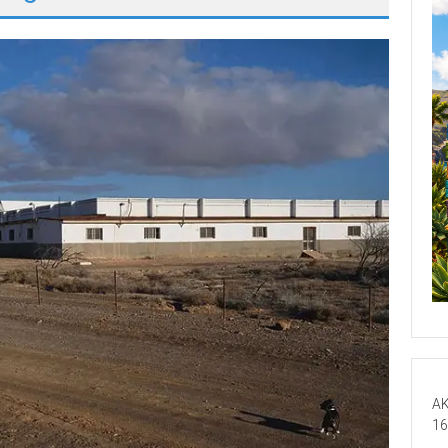
AK
16