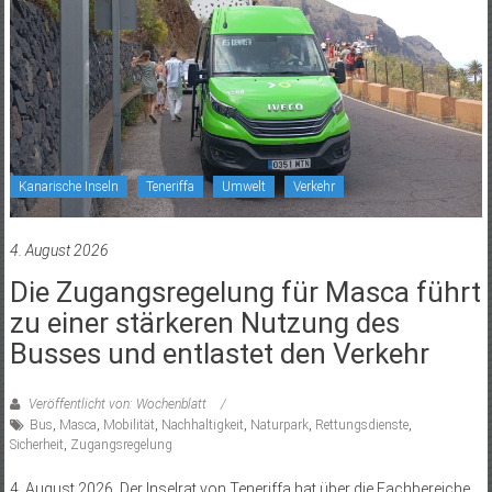
Kanarische Inseln
Teneriffa
Umwelt
Verkehr
4. August 2026
Die Zugangsregelung für Masca führt
zu einer stärkeren Nutzung des
Busses und entlastet den Verkehr
Veröffentlicht von: Wochenblatt
Bus
,
Masca
,
Mobilität
,
Nachhaltigkeit
,
Naturpark
,
Rettungsdienste
,
Sicherheit
,
Zugangsregelung
4. August 2026. Der Inselrat von Teneriffa hat über die Fachbereiche