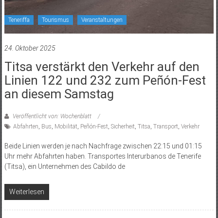
Teneriffa
Tourismus
Veranstaltungen
24. Oktober 2025
Titsa verstärkt den Verkehr auf den
Linien 122 und 232 zum Peñón-Fest
an diesem Samstag
Veröffentlicht von: Wochenblatt
Abfahrten
,
Bus
,
Mobilität
,
Peñón-Fest
,
Sicherheit
,
Titsa
,
Transport
,
Verkehr
Beide Linien werden je nach Nachfrage zwischen 22:15 und 01:15
Uhr mehr Abfahrten haben. Transportes Interurbanos de Tenerife
(Titsa), ein Unternehmen des Cabildo de
Weiterlesen