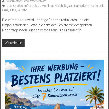
Veröffentlicht von: Wochenblatt
Bus
,
Cabildo
,
Infrastruktur
,
Mobilität
,
Nachhaltigkeit
,
Nahverkehr
,
Puerto de la
Cruz
,
Titsa
,
Verkehr
Die Infrastruktur wird unnötige Fahrten reduzieren und die
Organisation der Flotte in einem der Gebiete mit der größten
Nachfrage nach Bussen verbessern. Die Präsidentin
Weiterlesen