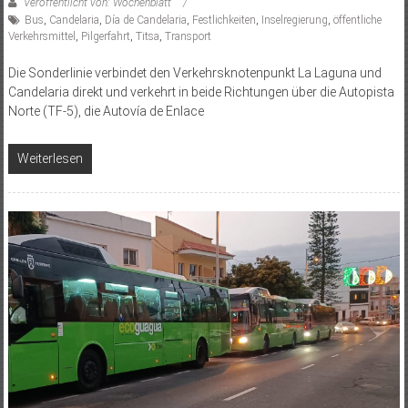
Veröffentlicht von: Wochenblatt
Bus
,
Candelaria
,
Día de Candelaria
,
Festlichkeiten
,
Inselregierung
,
öffentliche
Verkehrsmittel
,
Pilgerfahrt
,
Titsa
,
Transport
Die Sonderlinie verbindet den Verkehrsknotenpunkt La Laguna und
Candelaria direkt und verkehrt in beide Richtungen über die Autopista
Norte (TF-5), die Autovía de Enlace
Weiterlesen