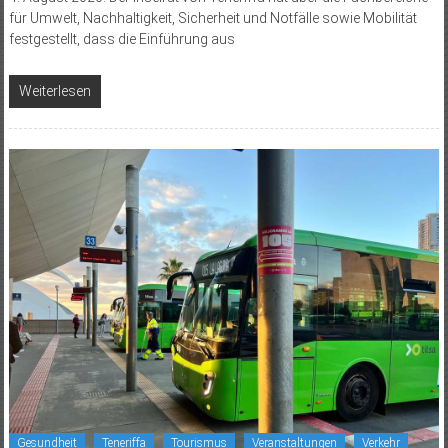
für Umwelt, Nachhaltigkeit, Sicherheit und Notfälle sowie Mobilität
festgestellt, dass die Einführung aus
Weiterlesen
Gesundheit
Teneriffa
Tourismus
Veranstaltungen
Verkehr