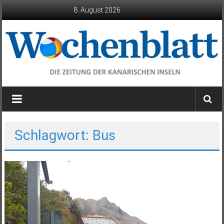
Zum
8. August 2026
Inhalt
springen
Wochenblatt
die
Zeitung
der
Schlagwort: Bus
Kanarischen
Inseln