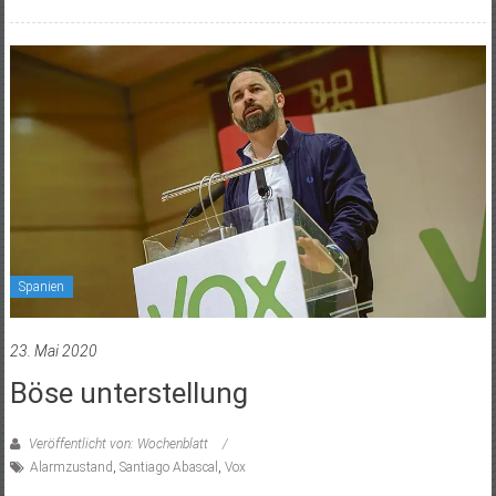
Spanien
23. Mai 2020
Böse unterstellung
Veröffentlicht von: Wochenblatt
Alarmzustand
,
Santiago Abascal
,
Vox