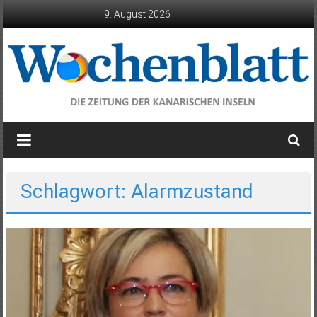
Zum
9. August 2026
Inhalt
springen
Wochenblatt
die
Zeitung
der
Schlagwort: Alarmzustand
Kanarischen
Inseln