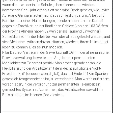
wann diese wieder in die Schule gehen können und wie das
kommende Schuljahr organisiert sein wird. Doch gehe es, wie Javier
Aureliano García erläutert, nicht ausschließlich darum, Arbeit und
Familie unter einen Hut zu bringen, sondern auch um den Kampf
gegen die Entvölkerung der ländlichen Gebiete (von den 103 Dörfern
der Provinz Almería haben 52 weniger als Tausend Einwohner).
Schließlich könne die Telearbeit von überall aus geleistet werden, und
viele Menschen würden davon träumen, wieder in ihrem Heimatdorf
leben zu können. Dies sei nun möglich.
Pilar Daureo, Vertreterin der Gewerkschaft UGT in der almerianischen
Provinzverwaltung, bewertet das Angebot der permanenten
Möglichkeit zur Telearbeit positiv. Man arbeite gerade daran, die
Flexibilisierung der Arbeitszeit mit dem Recht auf „digitale Nicht-
Erreichbarkeit“ (desconexión digital), das seit Ende 2018 in Spanien
gesetzlich festgeschrieben ist, zu vereinbaren. Man werde außerdem
vorschlagen, in die Verordnung zur permanenten Telearbeit ein
gemischtes System aufzunehmen, das Arbeitszeiten sowohl im
Büro als auch im Homeoffice vorsieht.