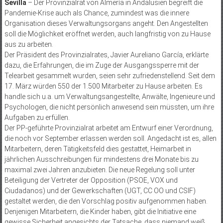
Sevilla
– Der Provinzialrat von Almería in Andalusien begreift die
Pandemie-Krise auch als Chance, zumindest was die innere
Organisation dieses Verwaltungsorgans angeht. Den Angestellten
soll die Möglichkeit eröffnet werden, auch langfristig von zu Hause
aus zu arbeiten.
Der Präsident des Provinzialrates, Javier Aureliano García, erklärte
dazu, die Erfahrungen, die im Zuge der Ausgangssperre mit der
Telearbeit gesammelt wurden, seien sehr zufriedenstellend. Seit dem
17. März würden 550 der 1.500 Mitarbeiter zu Hause arbeiten. Es
handle sich u.a. um Verwaltungsangestellte, Anwälte, Ingenieure und
Psychologen, die nicht persönlich anwesend sein müssten, um ihre
Aufgaben zu erfüllen.
Der PP-geführte Provinzialrat arbeitet am Entwurf einer Verordnung,
die noch vor September erlassen werden soll. Angedacht ist es, allen
Mitarbeitern, deren Tätigkeitsfeld dies gestattet, Heimarbeit in
jährlichen Ausschreibungen für mindestens drei Monate bis zu
maximal zwei Jahren anzubieten. Die neue Regelung soll unter
Beteiligung der Vertreter der Opposition (PSOE, VOX und
Ciudadanos) und der Gewerkschaften (UGT, CC OO und CSIF)
gestaltet werden, die den Vorschlag positiv aufgenommen haben.
Denjenigen Mitarbeitern, die Kinder haben, gibt die Initiative eine
gewisse Sicherheit angesichts der Tatsache, dass niemand weiß,