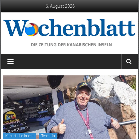
Zum
6. August 2026
Inhalt
springen
Wochenblatt
die
Zeitung
der
Kanarischen
Inseln
Kanarische Inseln
Teneriffa