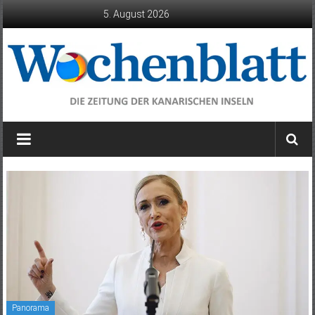
Zum
5. August 2026
Inhalt
springen
Wochenblatt
die
Zeitung
der
Kanarischen
Inseln
Panorama