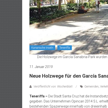
Kanarische Inseln
Teneriffa
Die Holzwege im García Sanabria-Park wurden 2
11. Januar 2019
Neue Holzwege für den García San
Veröffentlicht von: Wochenblatt
Gemeinden
,
Verke
Teneriffa –
Die Stadt Santa Cruz hat die Instandset
gegeben. Das Unternehmen Opincan 2014 S.L. erhielt
bestehenden Spazierwege innerhalb von dreieinhalb