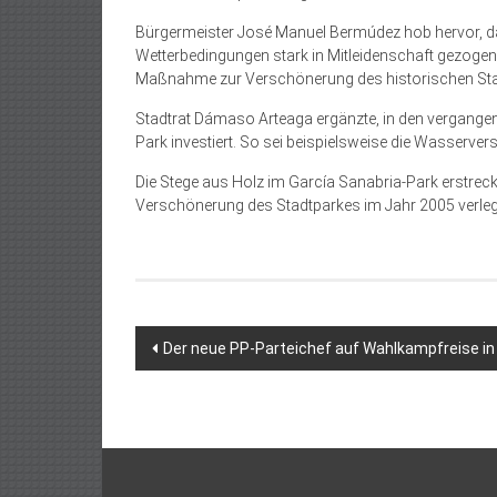
Bürgermeister José Manuel Bermúdez hob hervor, da
Wetterbedingungen stark in Mitleidenschaft gezogen 
Maßnahme zur Verschönerung des historischen Sta
Stadtrat Dámaso Arteaga ergänzte, in den vergange
Park investiert. So sei beispielsweise die Wasserve
Die Stege aus Holz im García Sanabria-Park erstreck
Verschönerung des Stadtparkes im Jahr 2005 verleg
Beitragsnavigation
Der neue PP-Parteichef auf Wahlkampfreise in K