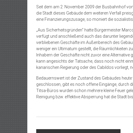
Seit dem am 2. November 2009 der Busbahnhof von P
die Stadt dieses Gebäude dem weiteren Verfall preis
eine Finanzierungszusage, so moniert die sozialisti
„Aus Sicherheitsgründen“ hatte Bürgermeister Mar
verfügt und anschließend auch das darunter liegen
verbliebenen Geschäfte im Außenbereich des Gebä
weniger ein Ultimatum gestellt, die Räumlichkeiten zu
Inhabern der Geschäfte nicht zuvor eine Alternativ
kann angesichts der Tatsache, dass noch nicht einm
kanarischen Regierung oder des Cabildos vorliegt, n
Bedauernswert ist der Zustand des Gebäudes heute ta
geschlossen, gibt es noch offene Eingänge, durch d
Titsa-Büros wurden schon mehrere kleine Feuer gelegt
Reinigung bzw. effektive Absperrung hat die Stadt bis