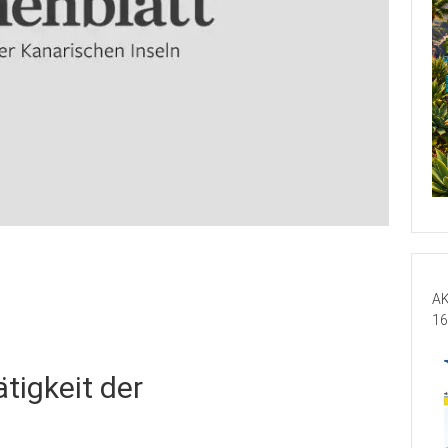
AK
16
ätigkeit der