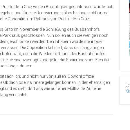
uerto de la Cruz wegen Baufälligkeit geschlossen wurde, hat
gegeben und für eine Renovierung gibt es bislang nicht einmal
sche Opposition im Rathaus von Puerto de la Cruz.
cos Brito im November die Schließung des Busbahnhofs
de Parkhaus geschlossen. Nun sollen auch die wenigen noch
udes geschlossen werden. Den Inhabern wurde mehr oder
 verlassen. Die Opposition kritisiert, dass den langjährigen
e geboten wird, denn die Wiedereröffnung des Busbahnhofes
al eine Finanzierungszusage für die Sanierung vonseiten der
och länger dauern.
tsächlich; und nicht nur von außen. Obwohl offiziell
ie Obdachlose ins Innere gelangen können. In den ehemaligen
Le
 und es sieht dort aus wie auf einer Müllhalde. Auf eine
Ki
lang verzichtet.