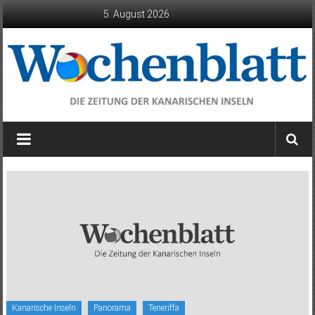
Zum
5. August 2026
Inhalt
springen
Wochenblatt
die
Zeitung
der
Kanarischen
Inseln
Kanarische Inseln
Panorama
Teneriffa