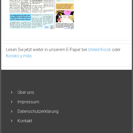
Lesen Sie jetzt weiter in unserem E-Paper bei
United Kiosk
oder
Kiosko y más
.
Über uns
Impressum
Datenschutzerklärung
Kontakt