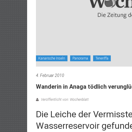
Kanarische Inseln
Panorama
Teneriffa
4. Februar 2010
Wanderin in Anaga tödlich verunglü
Veröffentlicht von: Wochenblatt
Die Leiche der Vermisst
Wasserreservoir gefund