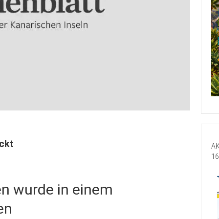
ckt
AK
16
en wurde in einem
en