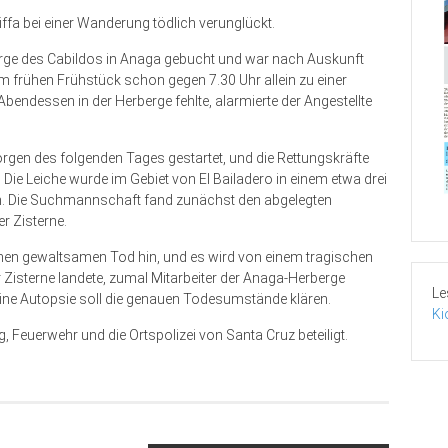
iffa bei einer Wanderung tödlich verunglückt.
erge des Cabildos in Anaga gebucht und war nach Auskunft
m frühen Frühstück schon gegen 7.30 Uhr allein zu einer
ndessen in der Herberge fehlte, alarmierte der Angestellte
gen des folgenden Tages gestartet, und die Rettungskräfte
Die Leiche wurde im Gebiet von El Bailadero in einem etwa drei
en. Die Suchmannschaft fand zunächst den abgelegten
r Zisterne.
einen gewaltsamen Tod hin, und es wird von einem tragischen
er Zisterne landete, zumal Mitarbeiter der Anaga-Herberge
Le
Eine Autopsie soll die genauen Todesumstände klä­ren.
Ki
, Feuerwehr und die Ortspolizei von Santa Cruz beteiligt.