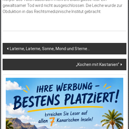
gewaltsamer Tod wird nicht ausgeschlossen. Die Leiche wurde zur
Obduktion in das Rechtsmedizinische Institut gebracht.
Beitragsnavigation
Laterne, Laterne, Sonne, Mond und Sterne…
„Kochen mit Kastanien“