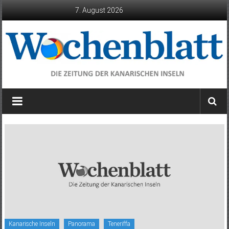
Zum
7. August 2026
Inhalt
springen
Wochenblatt
die
Zeitung
der
Kanarischen
Inseln
Kanarische Inseln
Panorama
Teneriffa