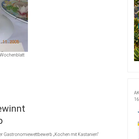
Wochenblatt
AK
16
ewinnt
b
 der Gastronomiewettbewerb „Kochen mit Kastanien“