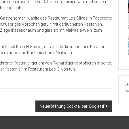
usammenarbeit mit dem Cabildo organisiert wird und an dem
eteiligt haben.
 Gastronomen, wählte das Restaurant Los Olivos in Tacoronte
Knuspriges Körbchen gefüllt mit geräucherten Kastanien,
m Ziegenkäseschaum und glasiert mit Malvasía-Wein“ zum
.
t Rigoletto in El Sauzal, das mit der kulinarischen Kreation
iertem ñoco und Kastanienhonig“ teilnahm.
ekrönte Kastaniengericht von Richard gerne probieren möchte,
 Kastanie“ im Restaurant Los Olivos tun.
Le
Ki
Neueröffnung:Cocktailbar ‘Bogletti’