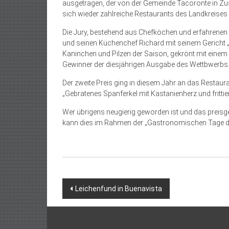
ausgetragen, der von der Gemeinde Tacoronte in Z
sich wieder zahlreiche Restaurants des Landkreises b
Die Jury, bestehend aus Chefköchen und erfahrenen
und seinen Küchenchef Richard mit seinem Gericht „
Kaninchen und Pilzen der Saison, gekrönt mit eine
Gewinner der diesjährigen Ausgabe des Wettbwerbs
Der zweite Preis ging in diesem Jahr an das Restauran
„Gebratenes Spanferkel mit Kastanienherz und fritt
Wer übrigens neugierig geworden ist und das preisg
kann dies im Rahmen der „Gastronomischen Tage der
Beitragsnavigation
Leichenfund in Buenavista