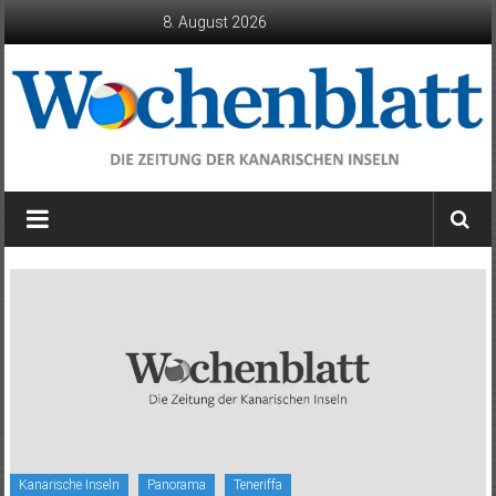
Zum
8. August 2026
Inhalt
springen
Wochenblatt
die
Zeitung
der
Kanarischen
Inseln
Kanarische Inseln
Panorama
Teneriffa