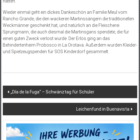
hatten.
Wieder einmal geht ein dickes Dankeschön an Familie Meul vom
Rancho Grande, die den wackeren Martinssängern die traditionellen
Weckmänner geschenkt hat, und natürlich an die Fleischerei
Sprungmann, die auch diesmal die Martinsgans spendete, die für
einen guten Zweck verlost wurde. Der Erlös ging an das
Behindertenheim Probosco in La Orotava. Außerdem wurden Kleider-
und Spielzeugspenden für SOS Kinderdorf gesammelt.
Beitragsnavigation
„Día de la Fuga“ – Schwänztag für Schüler
Leichenfund in Buenavista