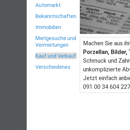
Automarkt
Bekanntschaften
Immobilien
Mietgesuche und
Machen Sie aus ih
Vermietungen
Porzellan, Bilder,
Kauf und Verkauf
Schmuck und Zahng
Verschiedenes
unkomplizierte Ab
Jetzt einfach anb
091 00 34 604 22