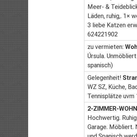
Meer- & Teideblick
Läden, ruhig,. 1× w
3 liebe Katzen er
624221902
zu vermieten:
Woh
Úrsula. Unmöblier
spanisch)
Gelegenheit!
Stra
WZ SZ, Küche, Bad
Tennisplätze uvm
2-ZIMMER-WOHNU
Hochwertig. Ruhig
Garage. Möbliert.
und Spanisch wer