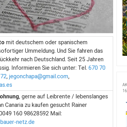
to
mit deutschem oder spanischem
sofortiger Ummeldung. Und Sie fahren das
Rückkehr nach Deutschland. Seit 25 Jahren
sig. Informieren Sie sich unter: Tel.
670 70
 72
,
jegonchapa@gmail.com
,
as.es
AK
16
Wohnung
, gerne auf Leibrente / lebenslanges
n Canaria zu kaufen gesucht Rainer
 0049 160 98628592 Mail:
@bauer-netz.de