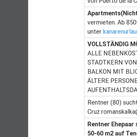
von Puerto de la 
Apartments(Nicht
vermieten. Ab 850
unter
kanarenurl
VOLLSTÄNDIG M
ALLE NEBENKOST
STADTKERN VON 
BALKON MIT BLI
ÄLTERE PERSONE
AUFENTHALTSDAU
Rentner (80) such
Cruz romanskalka
Rentner Ehepaar 
50-60 m2 auf Ten