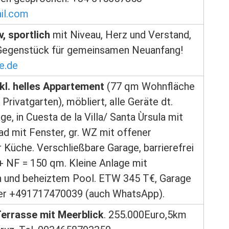
il.com
v, sportlich
mit Niveau, Herz und Verstand,
Gegenstück für gemeinsamen Neuanfang!
e.de
kl. helles Appartement
(77 qm Wohnfläche
. Privatgarten), möbliert, alle Geräte dt.
e, in Cuesta de la Villa/ Santa Ùrsula mit
ad mit Fenster, gr. WZ mit offener
 Küche. Verschließbare Garage, barrierefrei
 NF = 150 qm. Kleine Anlage mit
n und beheiztem Pool. ETW 345 T€, Garage
ber +491717470039 (auch WhatsApp).
errasse mit Meerblick
. 255.000Euro,5km