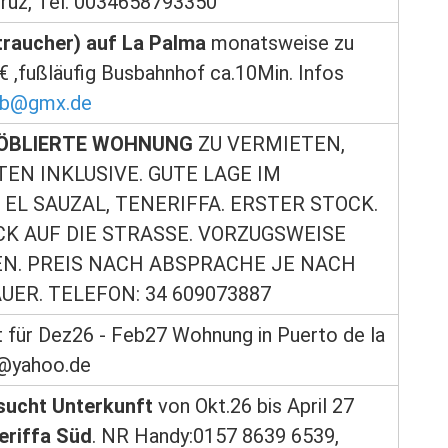
Cruz, Tel. 0034658793350
raucher) auf La Palma
monatsweise zu
€ ,fußläufig Busbahnhof ca.10Min. Infos
aub@gmx.de
ÖBLIERTE WOHNUNG
ZU VERMIETEN,
EN INKLUSIVE. GUTE LAGE IM
EL SAUZAL, TENERIFFA. ERSTER STOCK.
CK AUF DIE STRASSE. VORZUGSWEISE
N. PREIS NACH ABSPRACHE JE NACH
ER. TELEFON: 34 609073887
t für Dez26 - Feb27 Wohnung in Puerto de la
@yahoo.de
sucht Unterkunft
von Okt.26 bis April 27
eriffa Süd
. NR Handy:0157 8639 6539,