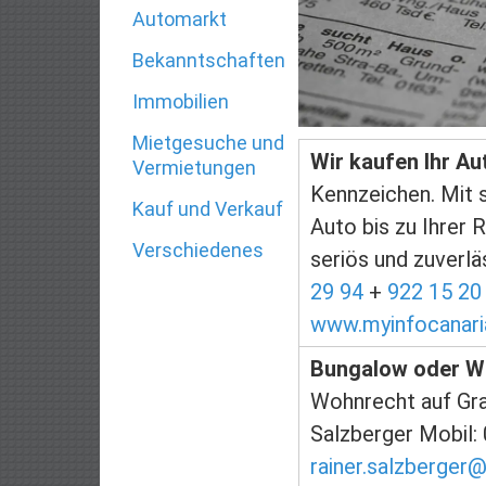
Automarkt
Bekanntschaften
Immobilien
Mietgesuche und
Wir kaufen Ihr Au
Vermietungen
Kennzeichen. Mit 
Kauf und Verkauf
Auto bis zu Ihrer 
Verschiedenes
seriös und zuverläs
29 94
+
922 15 20
www.myinfocanari
Bungalow oder 
Wohnrecht auf Gra
Salzberger Mobil:
rainer.salzberger