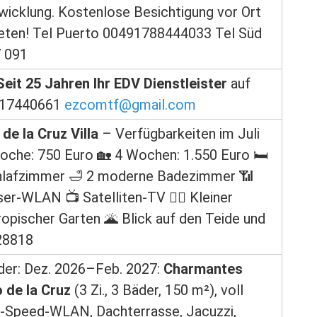
wicklung. Kostenlose Besichtigung vor Ort
ieten! Tel Puerto 00491788444033 Tel Süd
7 091
it 25 Jahren Ihr EDV Dienstleister
auf
 617440661
ezcomtf@gmail.com
de la Cruz Villa
– Verfügbarkeiten im Juli
oche: 750 Euro 🏡 4 Wochen: 1.550 Euro 🛏️
hlafzimmer 🛁 2 moderne Badezimmer 📶
r-WLAN 📺 Satelliten-TV 🏊‍♂️ Kleiner
ropischer Garten 🌋 Blick auf den Teide und
28818
der: Dez. 2026–Feb. 2027:
Charmantes
 de la Cruz
(3 Zi., 3 Bäder, 150 m²), voll
igh-Speed-WLAN, Dachterrasse, Jacuzzi,