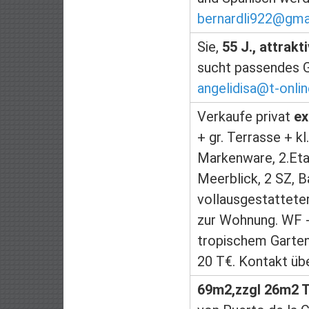
bernardli922@gma
Sie,
55 J., attrakti
sucht passendes 
angelidisa@t-onlin
Verkaufe privat
ex
+ gr. Terrasse + kl
Markenware, 2.Etag
Meerblick, 2 SZ, B
vollausgestatteter
zur Wohnung. WF +
tropischem Garte
20 T€. Kontakt ü
69m2,zzgl 26m2 T