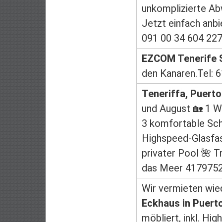
unkomplizierte Ab
Jetzt einfach anb
091 00 34 604 22
EZCOM Tenerife Se
den Kanaren.Tel:
Teneriffa, Puerto 
und August 🏡 1 W
3 komfortable Sc
Highspeed-Glasfase
privater Pool 🌺 T
das Meer 417975
Wir vermieten wie
Eckhaus in Puerto
möbliert, inkl. H