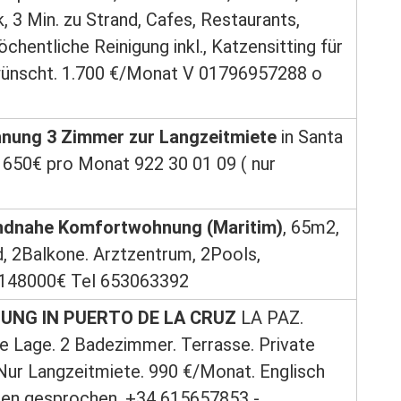
, 3 Min. zu Strand, Cafes, Restaurants,
öchentliche Reinigung inkl., Katzensitting für
wünscht. 1.700 €/Monat V 01796957288 o
nung 3 Zimmer zur Langzeitmiete
in Santa
t 650€ pro Monat 922 30 01 09 ( nur
ndnahe Komfortwohnung (Maritim)
, 65m2,
, 2Balkone. Arztzentrum, 2Pools,
 148000€ Tel 653063392
NG IN PUERTO DE LA CRUZ
LA PAZ.
e Lage. 2 Badezimmer. Terrasse. Private
 Nur Langzeitmiete. 990 €/Monat. Englisch
den gesprochen. +34 615657853 -