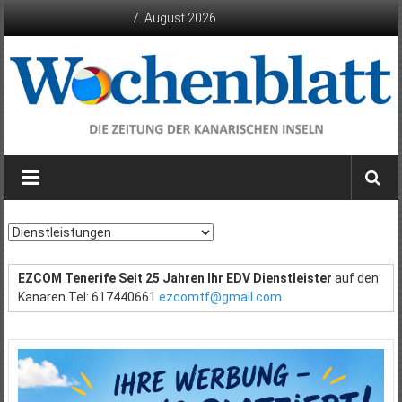
Zum
7. August 2026
Inhalt
springen
Wochenblatt
die
Zeitung
der
Kanarischen
Inseln
EZCOM Tenerife Seit 25 Jahren Ihr EDV Dienstleister
auf den
Kanaren.Tel: 617440661
ezcomtf@gmail.com