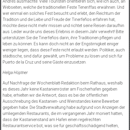
Andrés ausmachte. Viele Touristen orientieren sich, wie ich auch, an
Webseiten, welche die traditionellen Feste Teneriffas erwähnen. Und
wer einmal ein solches Fest besucht und erlebt, den Reichtum der
Tradition und die Liebe und Freude der Tinerfeños erfahren hat,
möchte diese nicht mehr missen und richtet seine Reisen daraufhin
aus. Leider wurde uns dieses Erlebnis in diesem Jahr verwehrt! Bitte
unterstützen Sie die Tinerfeños darin, ihre Traditionen pflegen und
leben zu können. Es kann doch nicht an der Engstirnigkeit einiger
weniger liegen, dass diese Feste nicht erlaubt werden. Politiker, auch
städtische, sind dafür gewählt, um Probleme zu lösen und sich für
Puerto de la Cruz und seine Gäste einzusetzen.
Helga Höptner
Auf Nachfrage der Wochenblatt-Redaktion beim Rathaus, weshalb
es dieses Jahr keine Kastanienröster am Fischerhafen gegeben
habe, erhielten wir die Antwort, dass es bei der öffentlichen
Ausschreibung des Kastanien- und Weinstandes keine Bewerber
gegeben habe. Die Stadtverwaltung habe aufgrund von Anzeigen der
umliegenden Restaurants, die im vergangenen Jahr moniert hatten,
dass der Kastanienstand am Hafen einen regelrechten
Restaurantservice bot, was sie für geschäftsschädigend hielten,