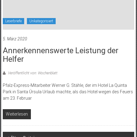
Leserbriefe
Unkategorisiert
5. März 2020
Annerkennenswerte Leistung der
Helfer
Veröffentlicht von: Wochenblatt
Pfalz-Express-Mitarbeiter Werner G. Stähle, der im Hotel La Quinta
Park in Santa Úrsula Urlaub machte, als das Hotel wegen des Feuers
am 23. Februar
Weiterlesen
Beitragsnavigation