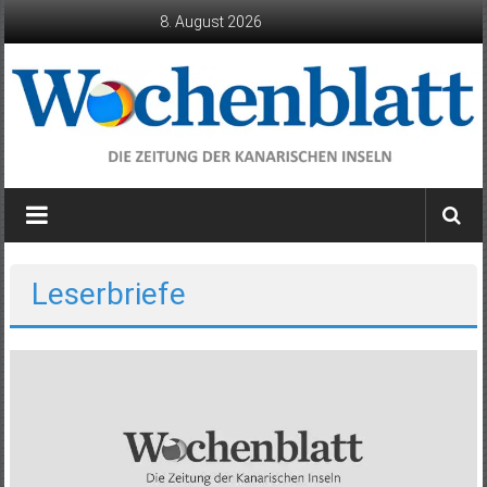
Zum
8. August 2026
Inhalt
springen
Wochenblatt
die
Zeitung
der
Leserbriefe
Kanarischen
Inseln