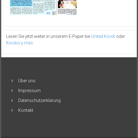
Lesen Sie jetzt weiter in unserem E-Paper bei
United Kiosk
oder
Kiosko y más
.
Über uns
Impressum
Datenschutzerklärung
Kontakt