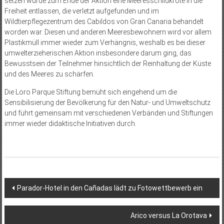
setzen wurde zum Ende der Aktion eine Meeresschildkröte in die
Freiheit entlassen, die verletzt aufgefunden und im
Wildtierpflegezentrum des Cabildos von Gran Canaria behandelt
worden war. Diesen und anderen Meeresbewohnern wird vor allem
Plastikmüll immer wieder zum Verhängnis, weshalb es bei dieser
umwelterzieherischen Aktion insbesondere darum ging, das
Bewusstsein der Teilnehmer hinsichtlich der Reinhaltung der Küste
und des Meeres zu schärfen.
Die Loro Parque Stiftung bemüht sich eingehend um die
Sensibilisierung der Bevölkerung für den Natur- und Umweltschutz
und führt gemeinsam mit verschiedenen Verbänden und Stiftungen
immer wieder didaktische Initiativen durch.
Beitragsnavigation
Parador-Hotel in den Cañadas lädt zu Fotowettbewerb ein
Arico versus La Orotava