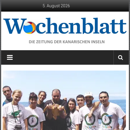
Zum
5. August 2026
Inhalt
springen
Wochenblatt
die
Zeitung
der
Kanarischen
Inseln