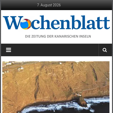
Zum
7. August 2026
Inhalt
springen
Wochenblatt
die
Zeitung
der
Kanarischen
Inseln