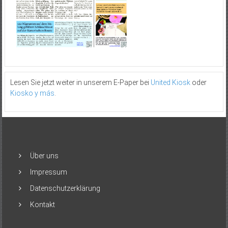
Lesen Sie jetzt weiter in unserem E-Paper bei
United Kiosk
oder
Kiosko y más
.
Über uns
Impressum
Datenschutzerklärung
Kontakt