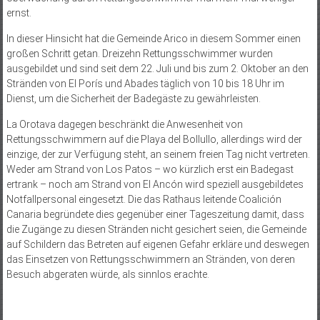
ernst.
In dieser Hinsicht hat die Gemeinde Arico in diesem Sommer einen
großen Schritt getan. Dreizehn Rettungsschwimmer wurden
ausgebildet und sind seit dem 22. Juli und bis zum 2. Oktober an den
Stränden von El Porís und Abades täglich von 10 bis 18 Uhr im
Dienst, um die Sicherheit der Badegäste zu gewährleisten.
La Orotava dagegen beschränkt die Anwesenheit von
Rettungsschwimmern auf die Playa del Bollullo, allerdings wird der
einzige, der zur Verfügung steht, an seinem freien Tag nicht vertreten.
Weder am Strand von Los Patos – wo kürzlich erst ein Badegast
ertrank – noch am Strand von El Ancón wird speziell ausgebildetes
Notfallpersonal eingesetzt. Die das Rathaus leitende Coalición
Canaria begründete dies gegenüber einer Tageszeitung damit, dass
die Zugänge zu diesen Stränden nicht gesichert seien, die Gemeinde
auf Schildern das Betreten auf eigenen Gefahr erkläre und deswegen
das Einsetzen von Rettungsschwimmern an Stränden, von deren
Besuch abgeraten würde, als sinnlos erachte.