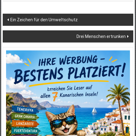
Beitragsnavigation
Ein Zeichen für den Umweltschutz
Drei Menschen ertrunken