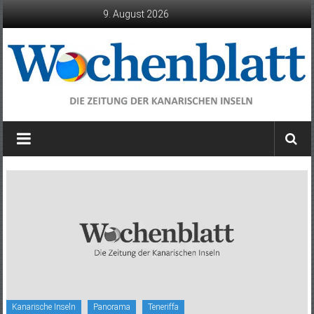
Zum
9. August 2026
Inhalt
springen
Wochenblatt
die
Zeitung
der
Kanarischen
Inseln
Kanarische Inseln
Panorama
Teneriffa