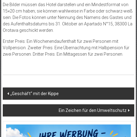
Die Bilder müssen das Hotel darstellen und ein Mindestformat von
15×20 cm haben; sie können wahlweise in Farbe oder schwarz-weiß
sein. Die Fotos können unter Nennung des Namens des Gastes und
des Aufenthaltsdatums bis 31. Oktober an Apartado N°15, 38300 La
Orotava geschickt werden.
Erster Preis: Ein Wochenendaufenthalt für zwei Personen mit
Vollpension. Zweiter Preis: Eine Übernachtung mit Halbpension für
zwei Personen. Dritter Preis: Ein Mittagessen für zwei Personen.
Beitragsnavigation
„Geschäft“ mit der Kippe
Ein Zeichen für den Umweltschutz