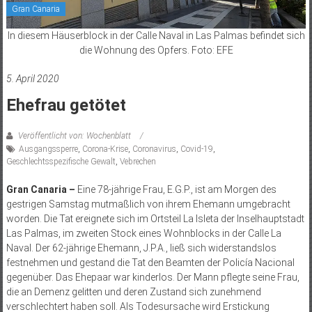
Gran Canaria
In diesem Häuserblock in der Calle Naval in Las Palmas befindet sich
die Wohnung des Opfers. Foto: EFE
5. April 2020
Ehefrau getötet
Veröffentlicht von: Wochenblatt
Ausgangssperre
,
Corona-Krise
,
Coronavirus
,
Covid-19
,
Geschlechtsspezifische Gewalt
,
Vebrechen
Gran Canaria –
Eine 78-jährige Frau, E.G.P., ist am Morgen des
gestrigen Samstag mutmaßlich von ihrem Ehemann umgebracht
worden. Die Tat ereignete sich im Ortsteil La Isleta der Inselhauptstadt
Las Palmas, im zweiten Stock eines Wohnblocks in der Calle La
Naval. Der 62-jährige Ehemann, J.P.A., ließ sich widerstandslos
festnehmen und gestand die Tat den Beamten der Policía Nacional
gegenüber. Das Ehepaar war kinderlos. Der Mann pflegte seine Frau,
die an Demenz gelitten und deren Zustand sich zunehmend
verschlechtert haben soll. Als Todesursache wird Erstickung