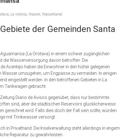
amansa
otava
,
La victoria
,
Wasser
,
Wasserkanal
 Gebiete der Gemeinden Santa
n Aguamansa (La Orotava) in einem schwer zugänglichen
st die Wasserversorgung davon betroffen. Die
 de Acentejo haben die Einwohner in den höher gelegenen
 Wasser umzugehen, um Engpässe zu vermeiden. In einigen
 eingestellt werden. In den betroffenen Gebieten in La
nem Tankwagen gebracht.
 Zeitung Diario de Avisos gegenüber, dass nur bestimmte
ffen sind, aber die städtischen Reservoirs glücklicherweise
n gerechnet wird. Falls dies doch der Fall sein sollte, würden
ge mit Trinkwasser versorgt.
 in Privathand. Die Inselverwaltung steht allerdings in engem
iche Reparatur zu gewährleisten.