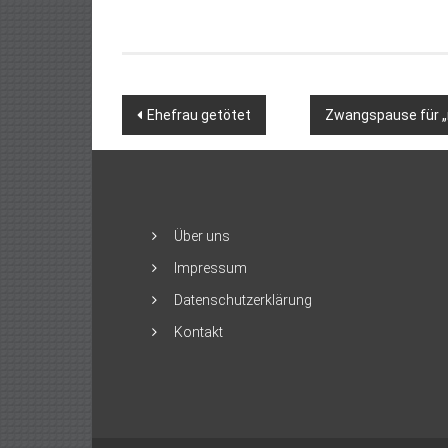
Beitragsnavigation
Ehefrau getötet
Zwangspause für „n
Über uns
Impressum
Datenschutzerklärung
Kontakt