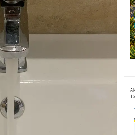
AK
16