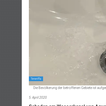
Teneriffa
Die Bevölkerung der betroffenen Gebiete ist au
5. April 2020