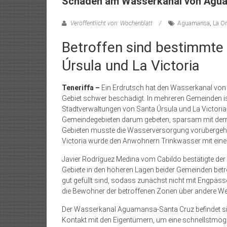
Schaden am Wasserkanal von Agu
Veröffentlicht von: Wochenblatt
Aguamansa
,
La Or
Betroffen sind bestimmte
Úrsula und La Victoria
Teneriffa –
Ein Erdrutsch hat den Wasserkanal vo
Gebiet schwer beschädigt. In mehreren Gemeinden i
Stadtverwaltungen von Santa Úrsula und La Victoria
Gemeindegebieten darum gebeten, sparsam mit dem
Gebieten musste die Wasserversorgung vorübergehend
Victoria wurde den Anwohnern Trinkwasser mit ei
Javier Rodríguez Medina vom Cabildo bestätigte der
Gebiete in den höheren Lagen beider Gemeinden betro
gut gefüllt sind, sodass zunächst nicht mit Engpässe
die Bewohner der betroffenen Zonen über andere We
Der Wasserkanal Aguamansa-Santa Cruz befindet sich
Kontakt mit den Eigentümern, um eine schnellstmögl