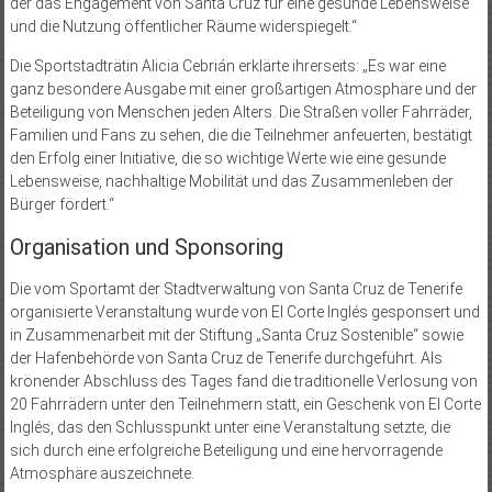
der das Engagement von Santa Cruz für eine gesunde Lebensweise
und die Nutzung öffentlicher Räume widerspiegelt.“
Die Sportstadträtin Alicia Cebrián erklärte ihrerseits: „Es war eine
ganz besondere Ausgabe mit einer großartigen Atmosphäre und der
Beteiligung von Menschen jeden Alters. Die Straßen voller Fahrräder,
Familien und Fans zu sehen, die die Teilnehmer anfeuerten, bestätigt
den Erfolg einer Initiative, die so wichtige Werte wie eine gesunde
Lebensweise, nachhaltige Mobilität und das Zusammenleben der
Bürger fördert.“
Organisation und Sponsoring
Die vom Sportamt der Stadtverwaltung von Santa Cruz de Tenerife
organisierte Veranstaltung wurde von El Corte Inglés gesponsert und
in Zusammenarbeit mit der Stiftung „Santa Cruz Sostenible“ sowie
der Hafenbehörde von Santa Cruz de Tenerife durchgeführt. Als
krönender Abschluss des Tages fand die traditionelle Verlosung von
20 Fahrrädern unter den Teilnehmern statt, ein Geschenk von El Corte
Inglés, das den Schlusspunkt unter eine Veranstaltung setzte, die
sich durch eine erfolgreiche Beteiligung und eine hervorragende
Atmosphäre auszeichnete.