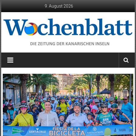
Zum
9. August 2026
Inhalt
springen
Wochenblatt
die
Zeitung
der
Kanarischen
Inseln