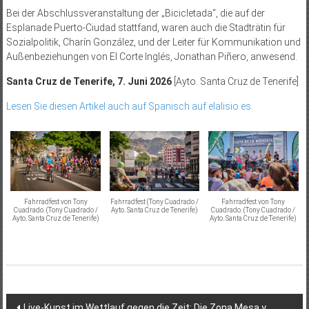
Bei der Abschlussveranstaltung der „Bicicletada“, die auf der
Esplanade Puerto-Ciudad stattfand, waren auch die Stadträtin für
Sozialpolitik, Charín González, und der Leiter für Kommunikation und
Außenbeziehungen von El Corte Inglés, Jonathan Piñero, anwesend.
Santa Cruz de Tenerife, 7. Juni 2026
[Ayto. Santa Cruz de Tenerife]
Lesen Sie diesen Artikel auch auf Spanisch auf elalisio.es.
Fahrradfest von Tony
Fahrradfest (Tony Cuadrado /
Fahrradfest von Tony
Cuadrado. (Tony Cuadrado /
Ayto. Santa Cruz de Tenerife)
Cuadrado. (Tony Cuadrado /
Ayto. Santa Cruz de Tenerife)
Ayto. Santa Cruz de Tenerife)
Beitragsnavigation
Live-Kunst im Wettlauf gegen die Zeit: Die Zona Mesa y