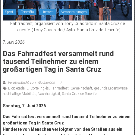
Sport
Teneriffa
Umwelt
Veranstaltungen
Fahrradfest, organisiert von Tony Cuadrado in Santa Cruz de
Tenerife. (Tony Cuadrado / Ayto. Santa Cruz de Tenerife)
7. Juni 2026
Das Fahrradfest versammelt rund
tausend Teilnehmer zu einem
großartigen Tag in Santa Cruz
Veröffentlicht von: Wochenblatt
Bicicletada
,
El Corte Inglés
,
Fahrradfest
,
Gemeinschaft
,
gesunde Lebensweise
,
nachhaltige Mobilität
,
Nachhaltigkeit
,
Santa Cruz de Tenerife
Sonntag, 7. Juni 2026
Das Fahrradfest versammelt rund tausend Teilnehmer zu einem
großartigen Tag in Santa Cruz
Hunderte von Menschen verfolgten von den Straßen aus ein