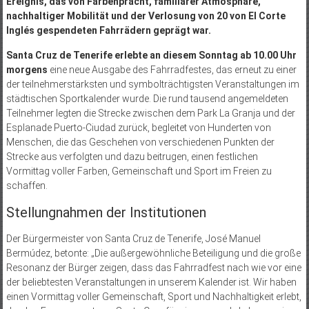
Ereignis, das von Farbenpracht, familiärer Atmosphäre,
nachhaltiger Mobilität und der Verlosung von 20 von El Corte
Inglés gespendeten Fahrrädern geprägt war.
Santa Cruz de Tenerife erlebte an diesem Sonntag ab 10.00 Uhr
morgens
eine neue Ausgabe des Fahrradfestes, das erneut zu einer
der teilnehmerstärksten und symbolträchtigsten Veranstaltungen im
städtischen Sportkalender wurde. Die rund tausend angemeldeten
Teilnehmer legten die Strecke zwischen dem Park La Granja und der
Esplanade Puerto-Ciudad zurück, begleitet von Hunderten von
Menschen, die das Geschehen von verschiedenen Punkten der
Strecke aus verfolgten und dazu beitrugen, einen festlichen
Vormittag voller Farben, Gemeinschaft und Sport im Freien zu
schaffen.
Stellungnahmen der Institutionen
Der Bürgermeister von Santa Cruz de Tenerife, José Manuel
Bermúdez, betonte: „Die außergewöhnliche Beteiligung und die große
Resonanz der Bürger zeigen, dass das Fahrradfest nach wie vor eine
der beliebtesten Veranstaltungen in unserem Kalender ist. Wir haben
einen Vormittag voller Gemeinschaft, Sport und Nachhaltigkeit erlebt,