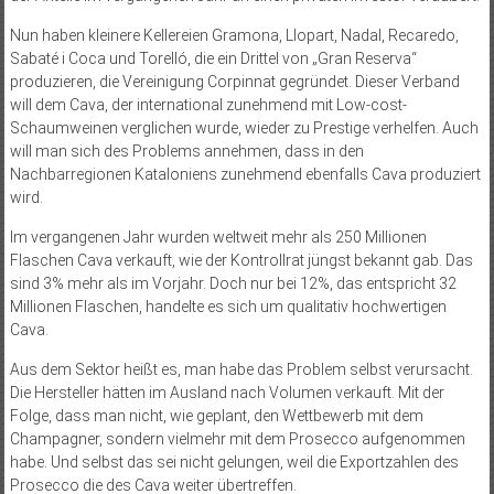
Nun haben kleinere Kellereien Gramona, Llopart, Nadal, Recaredo,
Sabaté i Coca und Torelló, die ein Drittel von „Gran Reserva“
produzieren, die Vereinigung Corpinnat gegründet. Dieser Verband
will dem Cava, der international zunehmend mit Low-cost-
Schaumweinen verglichen wurde, wieder zu Prestige verhelfen. Auch
will man sich des Problems annehmen, dass in den
Nachbarregionen Kataloniens zunehmend ebenfalls Cava produziert
wird.
Im vergangenen Jahr wurden weltweit mehr als 250 Millionen
Flaschen Cava verkauft, wie der Kontrollrat jüngst bekannt gab. Das
sind 3% mehr als im Vorjahr. Doch nur bei 12%, das entspricht 32
Millionen Flaschen, handelte es sich um qualitativ hochwertigen
Cava.
Aus dem Sektor heißt es, man habe das Problem selbst verursacht.
Die Hersteller hätten im Ausland nach Volumen verkauft. Mit der
Folge, dass man nicht, wie geplant, den Wettbewerb mit dem
Champagner, sondern vielmehr mit dem Prosecco aufgenommen
habe. Und selbst das sei nicht gelungen, weil die Exportzahlen des
Prosecco die des Cava weiter übertreffen.