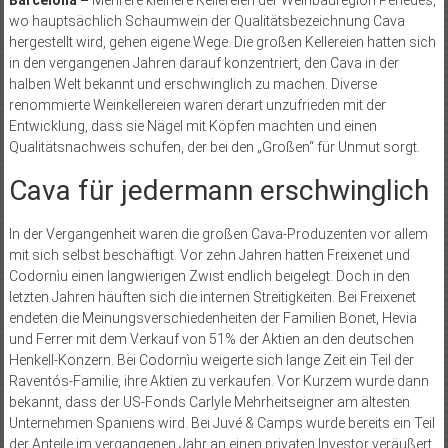
Barcelona –
Mehrere kleinere Kellereien der Weinbauregion Penedès,
wo hauptsächlich Schaumwein der Qualitätsbezeichnung Cava
hergestellt wird, gehen eigene Wege. Die großen Kellereien hatten sich
in den vergangenen Jahren darauf konzentriert, den Cava in der
halben Welt bekannt und erschwinglich zu machen. Diverse
renommierte Weinkellereien waren derart unzufrieden mit der
Entwicklung, dass sie Nägel mit Köpfen machten und einen
Qualitätsnachweis schufen, der bei den „Großen“ für Unmut sorgt.
Cava für jedermann erschwinglich
In der Vergangenheit waren die großen Cava-Produzenten vor allem
mit sich selbst beschäftigt. Vor zehn Jahren hatten Freixenet und
Codornìu einen langwierigen Zwist endlich beigelegt. Doch in den
letzten Jahren häuften sich die internen Streitigkeiten. Bei Freixenet
endeten die Meinungsverschiedenheiten der Familien Bonet, Hevia
und Ferrer mit dem Verkauf von 51% der Aktien an den deutschen
Henkell-Konzern. Bei Codornìu weigerte sich lange Zeit ein Teil der
Raventós-Familie, ihre Aktien zu verkaufen. Vor Kurzem wurde dann
bekannt, dass der US-Fonds Carlyle Mehrheitseigner am ältesten
Unternehmen Spaniens wird. Bei Juvé & Camps wurde bereits ein Teil
der Anteile im vergangenen Jahr an einen privaten Investor veräußert.