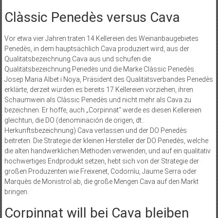
Clàssic Penedès versus Cava
Vor etwa vier Jahren traten 14 Kellereien des Weinanbaugebietes
Penedès, in dem hauptsächlich Cava produziert wird, aus der
Qualitätsbezeichnung Cava aus und schufen die
Qualitätsbezeichnung Penedès und die Marke Clàssic Penedès.
Josep Maria Albet i Noya, Präsident des Qualitätsverbandes Penedès
erklärte, derzeit würden es bereits 17 Kellereien vorziehen, ihren
Schaumwein als Clàssic Penedès und nicht mehr als Cava zu
bezeichnen. Er hoffe, auch „Corpinnat“ werde es diesen Kellereien
gleichtun, die DO (denominación de origen, dt.:
Herkunftsbezeichnung) Cava verlassen und der DO Penedès
beitreten. Die Strategie der kleinen Hersteller der DO Penedès, welche
die alten handwerklichen Methoden verwenden, und auf ein qualitativ
hochwertiges Endprodukt setzen, hebt sich von der Strategie der
großen Produzenten wie Freixenet, Codornìu, Jaume Serra oder
Marquès de Monistrol ab, die große Mengen Cava auf den Markt
bringen.
Corpinnat will bei Cava bleiben