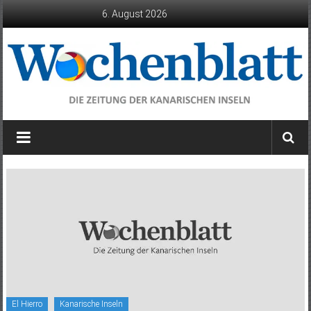
Zum
6. August 2026
Inhalt
springen
Wochenblatt
die
Zeitung
der
Kanarischen
Inseln
El Hierro
Kanarische Inseln