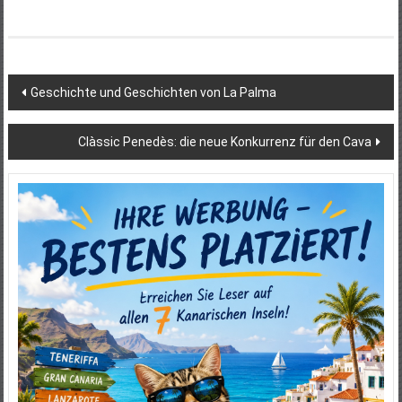
Beitragsnavigation
Geschichte und Geschichten von La Palma
Clàssic Penedès: die neue Konkurrenz für den Cava