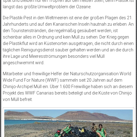
spät und bleiben nur ein Tropfen auf den heißen Stein, denn Plastik ist
längst das größte Umweltproblem der Ozeane.
Die Plastik-Pest in den Weltmeeren ist eine der großen Plagen des 21.
Jahrhunderts und auf den Kanarischen Inseln hautnah zu erleben. An
den Touristenstränden, die regelmäßig gesäubert werden, ist
scheinbar alles in Ordnung und kein Müll zu sehen. Der Krieg gegen
die Plastikflut wird an Küstenorten ausgetragen, die nicht durch einen
täglichen Reinigungsdienst sauber gehalten werden und an die durch
ihre Lage und Meeresströmungen besonders viel Müll
angeschwemmt wird.
Mitarbeiter und freiwillige Helfer der Naturschutzorganisation World
Wide Fund For Nature (WWF) sammeln seit 20 Jahren auf dem
Chinijo-Archipel Müll ein. Über 1.600 Freiwillige haben sich an diesem
Projekt des WWF Canarias bereits beteiligt und die Küste von Chinijo
von Müll befreit.