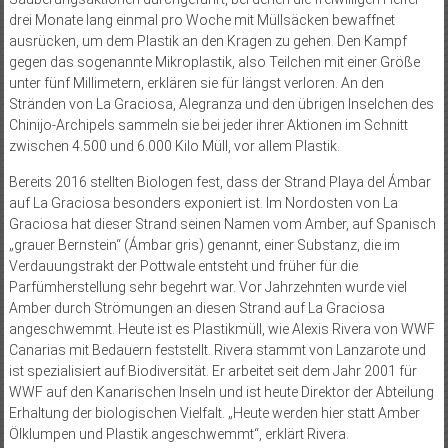
drei Monate lang einmal pro Woche mit Müllsäcken bewaffnet
ausrücken, um dem Plastik an den Kragen zu gehen. Den Kampf
gegen das sogenannte Mikroplastik, also Teilchen mit einer Größe
unter fünf Millimetern, erklären sie für längst verloren. An den
Stränden von La Graciosa, Alegranza und den übrigen Inselchen des
Chinijo-Archipels sammeln sie bei jeder ihrer Aktionen im Schnitt
zwischen 4.500 und 6.000 Kilo Müll, vor allem Plastik.
Bereits 2016 stellten Biologen fest, dass der Strand Playa del Ámbar
auf La Graciosa besonders exponiert ist. Im Nordosten von La
Graciosa hat dieser Strand seinen Namen vom Amber, auf Spanisch
„grauer Bernstein“ (Ámbar gris) genannt, einer Substanz, die im
Verdauungstrakt der Pottwale entsteht und früher für die
Parfümherstellung sehr begehrt war. Vor Jahrzehnten wurde viel
Amber durch Strömungen an diesen Strand auf La Graciosa
angeschwemmt. Heute ist es Plastikmüll, wie Alexis Rivera von WWF
Canarias mit Bedauern feststellt. Rivera stammt von Lanzarote und
ist spezialisiert auf Biodiversität. Er arbeitet seit dem Jahr 2001 für
WWF auf den Kanarischen Inseln und ist heute Direktor der Abteilung
Erhaltung der biologischen Vielfalt. „Heute werden hier statt Amber
Ölklumpen und Plastik angeschwemmt“, erklärt Rivera.