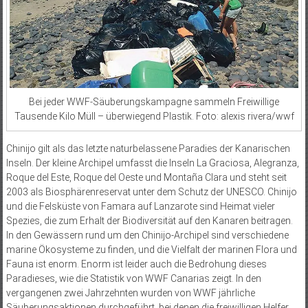
Bei jeder WWF-Säuberungskampagne sammeln Freiwillige
Tausende Kilo Müll – überwiegend Plastik. Foto: alexis rivera/wwf
Chinijo gilt als das letzte naturbelassene Paradies der Kanarischen
Inseln. Der kleine Archipel umfasst die Inseln La Graciosa, Alegranza,
Roque del Este, Roque del Oeste und Montaña Clara und steht seit
2003 als Biosphärenreservat unter dem Schutz der UNESCO. Chinijo
und die Felsküste von Famara auf Lanzarote sind Heimat vieler
Spezies, die zum Erhalt der Biodiversität auf den Kanaren beitragen.
In den Gewässern rund um den Chinijo-Archipel sind verschiedene
marine Ökosysteme zu finden, und die Vielfalt der marinen Flora und
Fauna ist enorm. Enorm ist leider auch die Bedrohung dieses
Paradieses, wie die Statistik von WWF Canarias zeigt. In den
vergangenen zwei Jahrzehnten wurden von WWF jährliche
Säuberungsaktionen durchgeführt, bei denen die freiwilligen Helfer