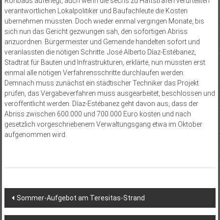
Rohbaus auferlegt, auch wenn die sechs zu Haftstrafen verurteilten
verantwortlichen Lokalpolitiker und Baufachleute die Kosten
übernehmen müssten. Doch wieder einmal vergingen Monate, bis
sich nun das Gericht gezwungen sah, den sofortigen Abriss
anzuordnen. Bürgermeister und Gemeinde handelten sofort und
veranlassten die nötigen Schritte. José Alberto Díaz-Estébanez,
Stadtrat für Bauten und Infrastrukturen, erklärte, nun müssten erst
einmal alle nötigen Verfahrensschritte durchlaufen werden.
Demnach muss zunächst ein städtischer Techniker das Projekt
prüfen, das Vergabeverfahren muss ausgearbeitet, beschlossen und
veröffentlicht werden. Díaz-Estébanez geht davon aus, dass der
Abriss zwischen 600.000 und 700.000 Euro kosten und nach
gesetzlich vorgeschriebenem Verwaltungsgang etwa im Oktober
aufgenommen wird.
Beitragsnavigation
Sommer-Aufgebot am Teresitas-Strand