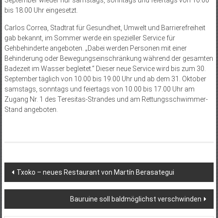
bis 18.00 Uhr eingesetzt.
Carlos Correa, Stadtrat für Gesundheit, Umwelt und Barrierefreiheit
gab bekannt, im Sommer werde ein spezieller Service für
Gehbehinderte angeboten. „Dabei werden Personen mit einer
Behinderung oder Bewegungseinschränkung während der gesamten
Badezeit im Wasser begleitet.“ Dieser neue Service wird bis zum 30.
September täglich von 10.00 bis 19.00 Uhr und ab dem 31. Oktober
samstags, sonntags und feiertags von 10.00 bis 17.00 Uhr am
Zugang Nr. 1 des Teresitas-Strandes und am Rettungsschwimmer-
Stand angeboten.
Beitragsnavigation
Txoko – neues Restaurant von Martín Berasategui
Bauruine soll baldmöglichst verschwinden