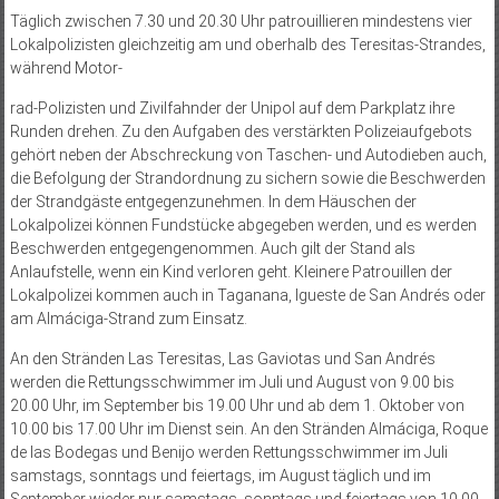
Täglich zwischen 7.30 und 20.30 Uhr patrouillieren mindestens vier
Lokalpolizisten gleichzeitig am und oberhalb des Teresitas-Strandes,
während Motor­-
rad-­­Polizisten und Zivilfahnder der Unipol auf dem Parkplatz ihre
Runden drehen. Zu den Aufgaben des verstärkten Polizeiaufgebots
gehört neben der Abschreckung von Taschen- und Autodieben auch,
die Befolgung der Strandordnung zu sichern sowie die Beschwerden
der Strandgäste entgegenzunehmen. In dem Häuschen der
Lokalpolizei können Fundstücke abgegeben werden, und es werden
Beschwerden entgegengenommen. Auch gilt der Stand als
Anlaufstelle, wenn ein Kind verloren geht. Kleinere Patrouillen der
Lokalpolizei kommen auch in Taganana, Igueste de San Andrés oder
am Almáciga-Strand zum Einsatz.
An den Stränden Las Teresitas, Las Gaviotas und San Andrés
werden die Rettungsschwimmer im Juli und August von 9.00 bis
20.00 Uhr, im September bis 19.00 Uhr und ab dem 1. Oktober von
10.00 bis 17.00 Uhr im Dienst sein. An den Stränden Almáciga, Roque
de las Bodegas und Benijo werden Rettungsschwimmer im Juli
samstags, sonntags und feiertags, im August täglich und im
September wieder nur samstags, sonntags und feiertags von 10.00