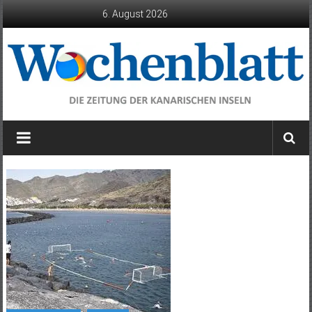
Zum
6. August 2026
Inhalt
springen
Wochenblatt
die
Zeitung
der
Kanarischen
Inseln