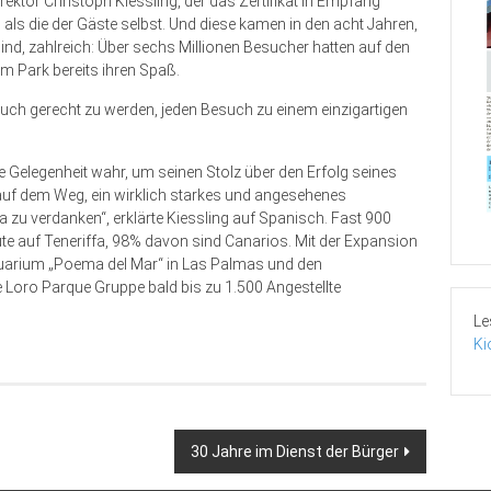
rektor Christoph Kiessling, der das Zertifikat in Empfang
als die der Gäste selbst. Und diese kamen in den acht Jahren,
nd, zahlreich: Über sechs Millionen Besucher hatten auf den
m Park bereits ihren Spaß.
ruch gerecht zu werden, jeden Besuch zu einem einzigartigen
Gelegenheit wahr, um seinen Stolz über den Erfolg seines
uf dem Weg, ein wirklich starkes und angesehenes
 zu verdanken“, erklärte Kiessling auf Spanisch. Fast 900
te auf Teneriffa, 98% davon sind Canarios. Mit der Expansion
quarium „Poema del Mar“ in Las Palmas und den
Loro Parque Gruppe bald bis zu 1.500 Angestellte
Le
Ki
30 Jahre im Dienst der Bürger