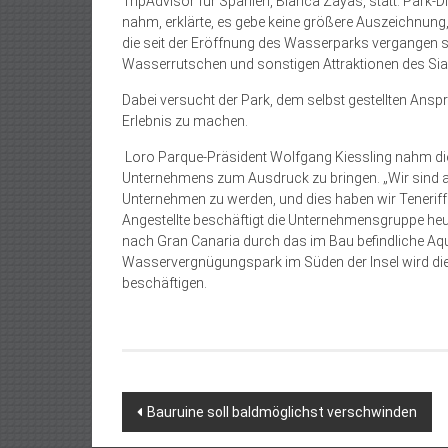
TripAdvisor für Spanien, Blanca Zayas, statt. Park-Di
nahm, erklärte, es gebe keine größere Auszeichnung, 
die seit der Eröffnung des Wasserparks vergangen si
Wasserrutschen und sonstigen Attraktionen des Sia
Dabei versucht der Park, dem selbst gestellten Ansp
Erlebnis zu machen.
Loro Parque-Präsident Wolfgang Kiessling nahm die 
Unternehmens zum Ausdruck zu bringen. „Wir sind a
Unternehmen zu werden, und dies haben wir Teneriffa
Angestellte beschäftigt die Unternehmensgruppe heu
nach Gran Canaria durch das im Bau befindliche A
Wasservergnügungspark im Süden der Insel wird die 
beschäftigen.
Beitragsnavigation
Bauruine soll baldmöglichst verschwinden