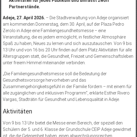
Aktivitäten für jedes Publikum und umfasst zwölf
Partnerstände.
Adeje, 27. April 2026.
– Die Stadtverwaltung von Adeje organisiert
am kommenden Donnerstag, dem 30. April, auf der Plaza Pedro
Zerolo in Adeje eine Familiengesundheitsmesse – eine
Veranstaltung, die es jedem ermöglicht, in festlicher Atmosphäre
Spaß zu haben, Neues zu lernen und sich auszutauschen. Von 9 bis
13 Uhr und von 16 bis 20 Uhr finden auf dem Platz Aktivitäten für alle
Altersgruppen statt, die Gesundheit, Freizeit und Gemeinschaftsleben
unter freiem Himmel miteinander verbinden.
„Die Familiengesundheitsmesse soll die Bedeutung der
Gesundheitsvorsorge hervorheben und das
Zusammengehörigkeitsgefühl in der Familie fördern – mit einem für
alle zugänglichen und inklusiven Programm“, erklärte Esther Rivero
Vargas, Stadträtin für Gesundheit und Lebensqualität in Adeje.
Aktivitäten
Von 9 bis 13 Uhr bietet die Messe einen Bereich, der speziell den
Schülern der 5. und 6. Klasse der Grundschule CEIP Adeje gewidmet
ist, die die Gelegenheit haben, einen abwechslungsreichen,