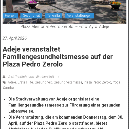
Freizeit
Gesundheit
Teneriffa
Veranstaltungen
Plaza Memorial Pedro Zerolo. – Foto: Ayto. Adeje
27. April 2026
Adeje veranstaltet
Familiengesundheitsmesse auf der
Plaza Pedro Zerolo
Veröffentlicht von: Wochenblatt
Adeje
,
Erste Hilfe
,
Gesundheit
,
Gesundheitsmesse
,
Plaza Pedro Zerolo
,
Yoga
,
Zumba
Die Stadtverwaltung von Adeje organisiert eine
Familiengesundheitsmesse zur Förderung einer gesunden
Lebensweise.
Die Veranstaltung, die am kommenden Donnerstag, dem 30.
April, auf der Plaza Pedro Zerolo stattfindet, bietet