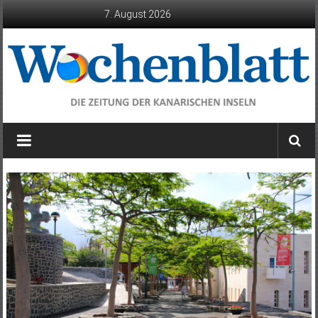
Zum
7. August 2026
Inhalt
springen
Wochenblatt
die
Zeitung
der
Kanarischen
Inseln