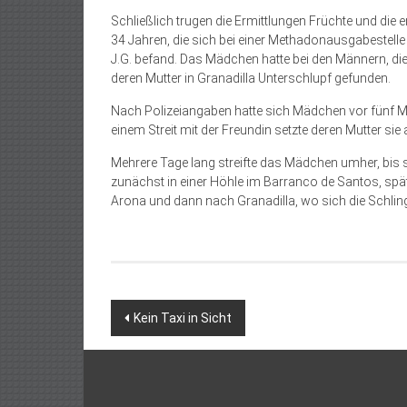
Schließlich trugen die Ermittlungen Früchte und die 
34 Jahren, die sich bei einer Methadonausgabestelle 
J.G. befand. Das Mädchen hatte bei den Männern, 
deren Mutter in Granadilla Unterschlupf gefunden.
Nach Polizeiangaben hatte sich Mädchen vor fünf Mo
einem Streit mit der Freundin setzte deren Mutter sie 
Mehrere Tage lang streifte das Mädchen umher, bis s
zunächst in einer Höhle im Barranco de Santos, späte
Arona und dann nach Granadilla, wo sich die Schlin
Beitragsnavigation
Kein Taxi in Sicht