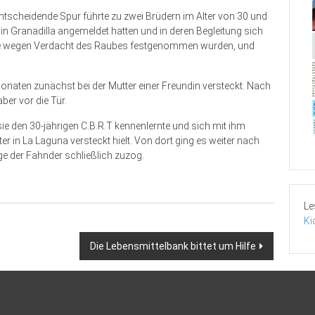
entscheidende Spur führte zu zwei Brüdern im Alter von 30 und
in Granadilla angemeldet hatten und in deren Begleitung sich
die wegen Verdacht des Raubes festgenommen wurden, und
naten zunächst bei der Mutter einer Freundin versteckt. Nach
aber vor die Tür.
ie den 30-jährigen C.B.R.T kennenlernte und sich mit ihm
r in La Laguna versteckt hielt. Von dort ging es weiter nach
ge der Fahnder schließlich zuzog.
Le
Ki
Die Lebensmittelbank bittet um Hilfe