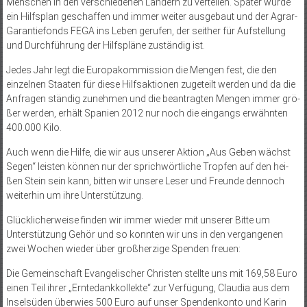
Menschen in den verschiedenen Ländern zu verteilen. Später wurde
ein Hilfsplan geschaffen und immer weiter ausgebaut und der Agrar-
Garantiefonds FEGA ins Leben gerufen, der seither für Aufstellung
und Durchführung der Hilfspläne zuständig ist.
Jedes Jahr legt die Europakommission die Mengen fest, die den
einzelnen Staaten für diese Hilfsaktionen zugeteilt werden und da die
Anfragen ständig zunehmen und die beantragten Mengen immer grö­
ßer werden, erhält Spanien 2012 nur noch die eingangs erwähnten
400.000 Kilo.
Auch wenn die Hilfe, die wir aus unserer Aktion „Aus Geben wächst
Segen“ leisten können nur der sprichwörtliche Tropfen auf den hei­
ßen Stein sein kann, bitten wir unsere Leser und Freunde dennoch
weiterhin um ihre Unterstützung.
Glücklicherweise finden wir immer wieder mit unserer Bitte um
Unterstützung Ge­hör und so konnten wir uns in den vergangenen
zwei Wochen wieder über groß­herzige Spenden freuen:
Die Gemeinschaft Evangelischer Christen stellte uns mit 169,58 Euro
einen Teil ihrer „Erntedankkollekte“ zur Verfügung, Claudia aus dem
Inselsüden überwies 500 Euro auf unser Spendenkonto und Karin