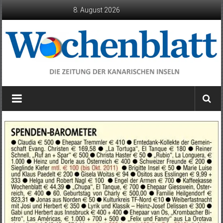
Zum
8. August 2026
Inhalt
springen
Wochenblatt
die
Zeitung
der
Kanarischen
Inseln