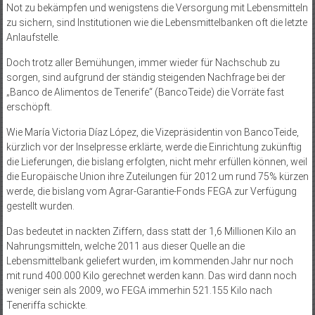
Not zu bekämpfen und wenigstens die Versorgung mit Lebensmitteln
zu sichern, sind Institutionen wie die Lebensmittelbanken oft die letzte
Anlaufstelle.
Doch trotz aller Bemühungen, immer wieder für Nachschub zu
sorgen, sind aufgrund der ständig steigenden Nachfrage bei der
„Banco de Alimentos de Tenerife“ (BancoTeide) die Vorräte fast
erschöpft.
Wie María Victoria Díaz López, die Vizepräsidentin von BancoTeide,
kürzlich vor der Inselpresse erklärte, werde die Einrichtung zukünftig
die Lieferungen, die bislang erfolgten, nicht mehr erfüllen können, weil
die Europäische Union ihre Zuteilungen für 2012 um rund 75% kürzen
werde, die bislang vom Agrar-Garantie-Fonds FEGA zur Verfügung
gestellt wurden.
Das bedeutet in nackten Ziffern, dass statt der 1,6 Millionen Kilo an
Nahrungsmitteln, welche 2011 aus dieser Quelle an die
Lebensmittelbank geliefert wurden, im kommenden Jahr nur noch
mit rund 400.000 Kilo gerechnet werden kann. Das wird dann noch
weniger sein als 2009, wo FEGA immerhin 521.155 Kilo nach
Teneriffa schickte.