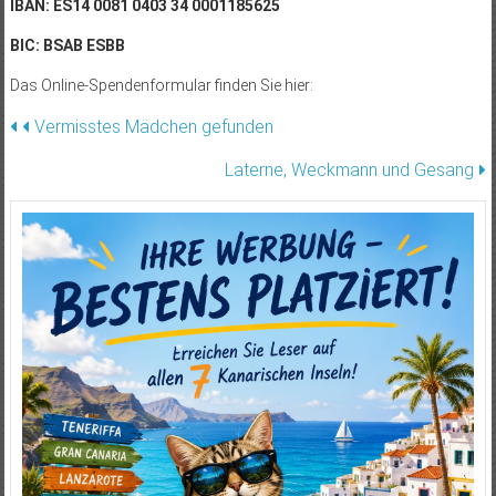
IBAN: ES14 0081 0403 34 0001185625
BIC: BSAB ESBB
Das Online-Spendenformular finden Sie hier:
Beitragsnavigation
Vermisstes Mädchen gefunden
Laterne, Weckmann und Gesang