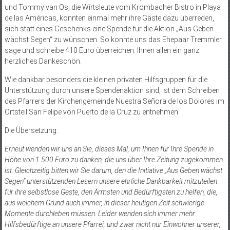
und Tommy van Os, die Wirtsleute vom Krombacher Bistro in Playa
de las Américas, konnten einmal mehr ihre Gäste dazu überreden,
sich statt eines Geschenks eine Spende für die Aktion „Aus Geben
wächst Segen“ zu wünschen. So konnte uns das Ehepaar Tremmler
sage und schreibe 410 Euro überreichen. Ihnen allen ein ganz
herzliches Dankeschön.
Wie dankbar besonders die kleinen privaten Hilfsgruppen für die
Unterstützung durch unsere Spendenaktion sind, ist dem Schreiben
des Pfarrers der Kirchengemeinde Nuestra Señora de los Dolores im
Ortsteil San Felipe von Puerto de la Cruz zu entnehmen.
Die Übersetzung:
Erneut wenden wir uns an Sie, dieses Mal, um Ihnen für Ihre Spende in
Höhe von 1.500 Euro zu danken, die uns über Ihre Zeitung zugekommen
ist. Gleichzeitig bitten wir Sie darum, den die Initiative „Aus Geben wächst
Segen“ unterstützenden Lesern unsere ehrliche Dankbarkeit mitzuteilen
für ihre selbstlose Geste, den Ärmsten und Bedürftigsten zu helfen, die,
aus welchem Grund auch immer, in dieser heutigen Zeit schwierige
Momente durchleben müssen. Leider wenden sich immer mehr
Hilfsbedürftige an unsere Pfarrei, und zwar nicht nur Einwohner unserer,