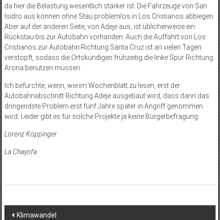
da hier die Belastung wesentlich stärker ist. Die Fahrzeuge von San
Isidro aus können ohne Stau problemlos in Los Cristianos abbiegen.
Aber auf der anderen Seite, von Adeje aus, ist üblicherweise ein
Rückstau bis zur Autobahn vorhanden. Auch die Auffahrt von Los
Cristianos zur Autobahn Richtung Santa Cruz ist an vielen Tagen
verstopft, sodass die Ortskundigen frühzeitig die linke Spur Richtung
Arona benutzen müssen.
Ich befürchte, wenn, wie im Wochenblatt zu lesen, erst der
Autobahnabschnitt Richtung Adeje ausgebaut wird, dass dann das
dringendste Problem erst fünf Jahre später in Angriff genommen
wird. Leider gibt es für solche Projekte ja keine Bürgerbefragung.
Lorenz Köppinger
La Chayofa
Beitragsnavigation
Klimawandel