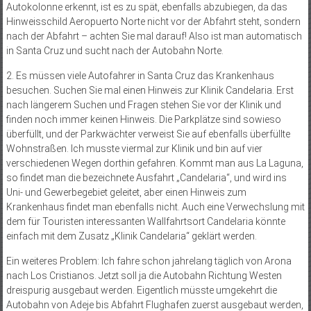
Autokolonne erkennt, ist es zu spät, ebenfalls abzubiegen, da das
Hinweisschild Aeropuerto Norte nicht vor der Abfahrt steht, sondern
nach der Abfahrt – achten Sie mal darauf! Also ist man automatisch
in Santa Cruz und sucht nach der Autobahn Norte.
2. Es müssen viele Autofahrer in Santa Cruz das Krankenhaus
besuchen. Suchen Sie mal einen Hinweis zur Klinik Candelaria. Erst
nach längerem Suchen und Fragen stehen Sie vor der Klinik und
finden noch immer keinen Hinweis. Die Parkplätze sind sowieso
überfüllt, und der Parkwächter verweist Sie auf ebenfalls überfüllte
Wohnstraßen. Ich musste viermal zur Klinik und bin auf vier
verschiedenen Wegen dorthin gefahren. Kommt man aus La Laguna,
so findet man die bezeichnete Ausfahrt „Candelaria“, und wird ins
Uni- und Gewerbegebiet geleitet, aber einen Hinweis zum
Krankenhaus findet man ebenfalls nicht. Auch eine Verwechslung mit
dem für Touristen interessanten Wallfahrtsort Candelaria könnte
einfach mit dem Zusatz „Klinik Candelaria“ geklärt werden.
Ein weiteres Problem: Ich fahre schon jahrelang täglich von Arona
nach Los Cristianos. Jetzt soll ja die Autobahn Richtung Westen
dreispurig ausgebaut werden. Eigentlich müsste umgekehrt die
Autobahn von Adeje bis Abfahrt Flughafen zuerst ausgebaut werden,