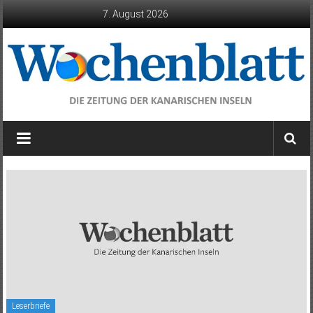
Zum
7. August 2026
Inhalt
springen
Wochenblatt
die
Zeitung
der
Kanarischen
Inseln
Leserbriefe