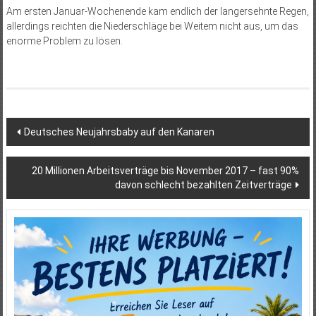
Am ersten Januar-Wochenende kam endlich der langersehnte Regen,
allerdings reichten die Niederschläge bei Weitem nicht aus, um das
enorme Problem zu lösen.
Beitragsnavigation
Deutsches Neujahrsbaby auf den Kanaren
20 Millionen Arbeitsverträge bis November 2017 – fast 90%
davon schlecht bezahlten Zeitverträge