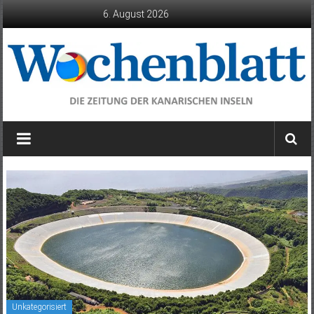
Zum
6. August 2026
Inhalt
springen
Wochenblatt
die
Zeitung
der
Kanarischen
Inseln
Unkategorisiert