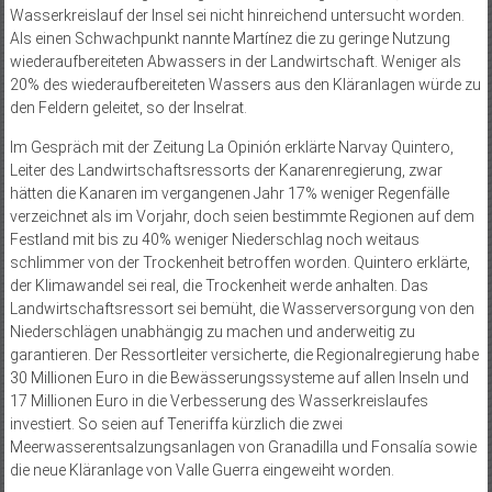
Wasserkreislauf der Insel sei nicht hinreichend untersucht worden.
Als einen Schwachpunkt nannte Martínez die zu geringe Nutzung
wiederaufbereiteten Abwassers in der Landwirtschaft. Weniger als
20% des wiederaufbereiteten Wassers aus den Kläranlagen würde zu
den Feldern geleitet, so der Inselrat.
Im Gespräch mit der Zeitung La Opinión erklärte Narvay Quintero,
Leiter des Landwirtschaftsressorts der Kanarenregierung, zwar
hätten die Kanaren im vergangenen Jahr 17% weniger Regenfälle
verzeichnet als im Vorjahr, doch seien bestimmte Regionen auf dem
Festland mit bis zu 40% weniger Niederschlag noch weitaus
schlimmer von der Trockenheit betroffen worden. Quintero erklärte,
der Klimawandel sei real, die Trockenheit werde anhalten. Das
Landwirtschaftsressort sei bemüht, die Wasserversorgung von den
Niederschlägen unabhängig zu machen und anderweitig zu
garantieren. Der Ressortleiter versicherte, die Regionalregierung habe
30 Millionen Euro in die Bewässerungs­systeme auf allen Inseln und
17 Millionen Euro in die Verbesserung des Wasserkreislaufes
investiert. So seien auf Teneriffa kürzlich die zwei
Meerwasserentsalzungsanlagen von Granadilla und Fonsalía sowie
die neue Kläranlage von Valle Guerra eingeweiht worden.