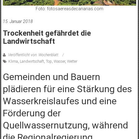
Foto: fotosaereasdecanarias.com
15. Januar 2018
Trockenheit gefährdet die
Landwirtschaft
Veröffentlicht von: Wochenblatt
Klima
,
Landwirtschaft
,
Top
,
Wasser
,
Wetter
Gemeinden und Bauern
plädieren für eine Stärkung des
Wasserkreislaufes und eine
Förderung der
Quellwassernutzung, während
die Regionalregierung