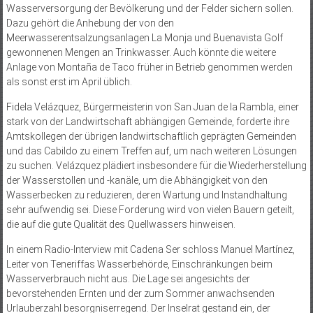
Wasser­versorgung der Bevölkerung und der Felder sichern sollen.
Dazu gehört die Anhebung der von den
Meerwasserentsalzungsanlagen La Monja und Buenavista Golf
gewonnenen Mengen an Trinkwasser. Auch könnte die weitere
Anlage von Montaña de Taco früher in Betrieb genommen werden
als sonst erst im April üblich.
Fidela Velázquez, Bürgermeisterin von San Juan de la Rambla, einer
stark von der Landwirtschaft abhängigen Gemeinde, forderte ihre
Amtskollegen der übrigen landwirtschaftlich geprägten Gemeinden
und das Cabildo zu einem Treffen auf, um nach weiteren Lösungen
zu suchen. Velázquez plädiert insbesondere für die Wiederherstellung
der Wasserstollen und -kanäle, um die Abhängigkeit von den
Wasserbecken zu reduzieren, deren Wartung und Instandhaltung
sehr aufwendig sei. Diese Forderung wird von vielen Bauern geteilt,
die auf die gute Qualität des Quellwassers hinweisen.
In einem Radio-Interview mit Cadena Ser schloss Manuel Martínez,
Leiter von Teneriffas Wasserbehörde, Einschränkungen beim
Wasserverbrauch nicht aus. Die Lage sei angesichts der
bevorstehenden Ernten und der zum Sommer anwachsenden
Urlauberzahl besorgniserregend. Der Inselrat gestand ein, der