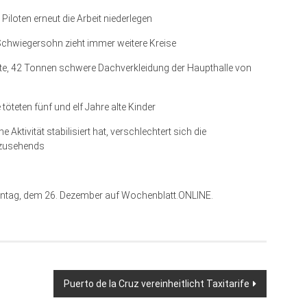
iloten erneut die Arbeit niederlegen
chwiegersohn zieht immer weitere Kreise
te, 42 Tonnen schwere Dachverkleidung der Haupthalle von
töteten fünf und elf Jahre alte Kinder
Aktivität stabilisiert hat, verschlechtert sich die
 zusehends
 Montag, dem 26. Dezember auf Wochenblatt.ONLINE.
Puerto de la Cruz vereinheitlicht Taxitarife