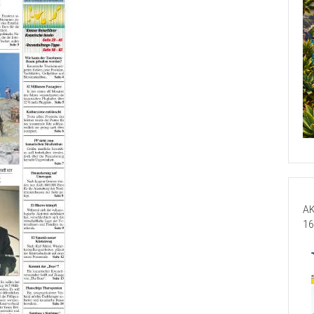
AK
16