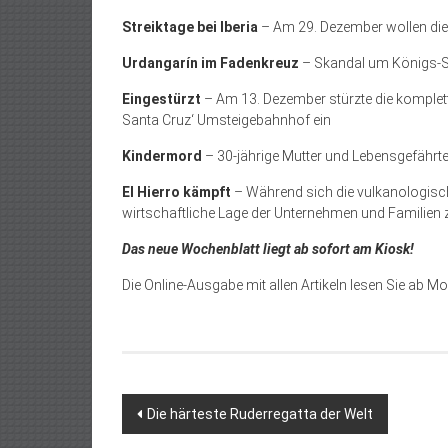
Streiktage bei Iberia
– Am 29. Dezember wollen die P
Urdangarín im Fadenkreuz
– Skandal um Königs-S
Eingestürzt
– Am 13. Dezember stürzte die komplet
Santa Cruz‘ Umsteigebahnhof ein
Kindermord
– 30-jährige Mutter und Lebensgefährte 
El Hierro kämpft
– Während sich die vulkanologische 
wirtschaftliche Lage der Unternehmen und Familien
Das neue Wochenblatt liegt ab
sofort am Kiosk!
Die Online-Ausgabe mit allen Artikeln lesen Sie ab
Beitragsnavigation
Die härteste Ruderregatta der Welt