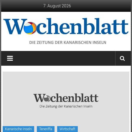
Zum
7. August 2026
Inhalt
springen
Wochenblatt
die
Zeitung
der
Kanarischen
Inseln
Kanarische Inseln
Teneriffa
Wirtschaft