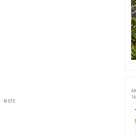
AK
16
© EFE