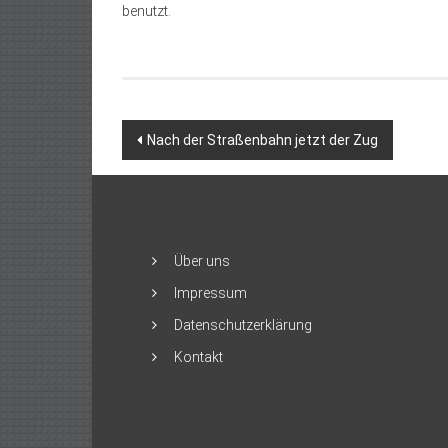
benutzt.
Beitragsnavigation
Nach der Straßenbahn jetzt der Zug
Über uns
Impressum
Datenschutzerklärung
Kontakt