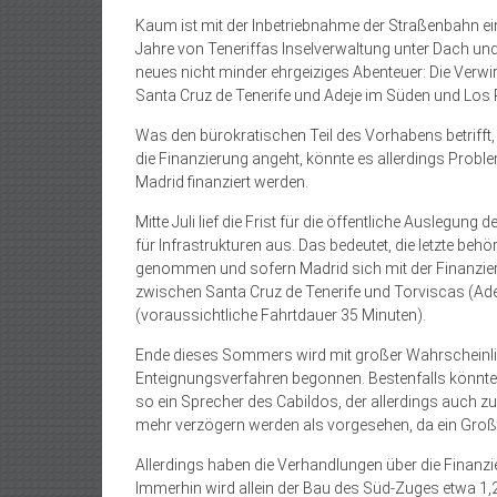
Kaum ist mit der Inbetriebnahme der Straßenbahn ein
Jahre von Teneriffas Inselverwaltung unter Dach und 
neues nicht minder ehrgeiziges Abenteuer: Die Ver
Santa Cruz de Tenerife und Adeje im Süden und Los R
Was den bürokratischen Teil des Vorhabens betriff
die Finanzierung angeht, könnte es allerdings Pro
Madrid finanziert werden.
Mitte Juli lief die Frist für die öffentliche Ausleg
für Infrastrukturen aus. Das bedeutet, die letzte behö
genommen und sofern Madrid sich mit der Finanzier
zwischen Santa Cruz de Tenerife und Torviscas (Ad
(voraussichtliche Fahrtdauer 35 Minuten).
Ende dieses Sommers wird mit großer Wahrscheinlic
Enteignungsverfahren begonnen. Bestenfalls könnte
so ein Sprecher des Cabildos, der allerdings auch zu
mehr verzögern werden als vorgesehen, da ein Großte
Allerdings haben die Verhandlungen über die Finanzi
Immerhin wird allein der Bau des Süd-Zuges etwa 1,2