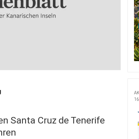
g
AK
16
en Santa Cruz de Tenerife
hren