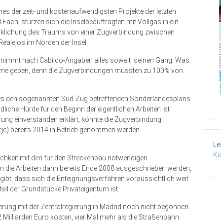
es der zeit- und kostenaufwendigsten Projekte der letzten
Fach, stürzen sich die Inselbeauftragten mit Vollgas in ein
wirklichung des Traums von einer Zugverbindung zwischen
ealejos im Norden der Insel.
t, nimmt nach Cabildo-Angaben alles soweit seinen Gang. Was
bleme geben, denn die Zugverbindungen müssten zu 100% von
ung des den sogenannten Süd-Zug betreffenden Sonderlandesplans
rdliche Hürde für den Beginn der eigentlichen Arbeiten ist
ung einverstanden erklärt, könnte die Zugverbindung
eje) bereits 2014 in Betrieb genommen werden
Le
Ki
hkeit mit den für den Streckenbau notwendigen
n die Arbeiten dann bereits Ende 2008 ausgeschrieben werden,
gibt, dass sich die Enteignungsverfahren voraussichtlich weit
il der Grundstücke Privateigentum ist.
erung mit der Zentralregierung in Madrid noch nicht begonnen.
 Milliarden Euro kosten, vier Mal mehr als die Straßenbahn.