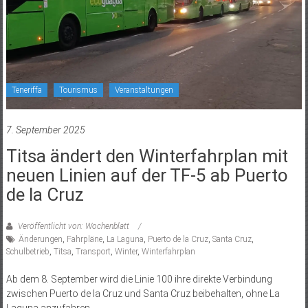
Teneriffa
Tourismus
Veranstaltungen
7. September 2025
Titsa ändert den Winterfahrplan mit
neuen Linien auf der TF-5 ab Puerto
de la Cruz
Veröffentlicht von: Wochenblatt
Änderungen
,
Fahrpläne
,
La Laguna
,
Puerto de la Cruz
,
Santa Cruz
,
Schulbetrieb
,
Titsa
,
Transport
,
Winter
,
Winterfahrplan
Ab dem 8. September wird die Linie 100 ihre direkte Verbindung
zwischen Puerto de la Cruz und Santa Cruz beibehalten, ohne La