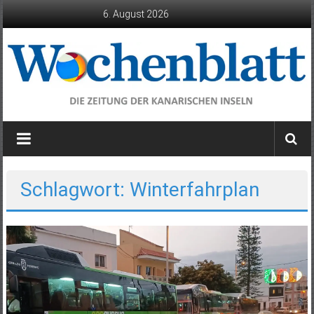
Zum
6. August 2026
Inhalt
springen
Wochenblatt
die
Zeitung
der
Schlagwort: Winterfahrplan
Kanarischen
Inseln