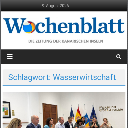
Zum
9. August 2026
Inhalt
springen
Wochenblatt
die
Zeitung
der
Schlagwort: Wasserwirtschaft
Kanarischen
Inseln