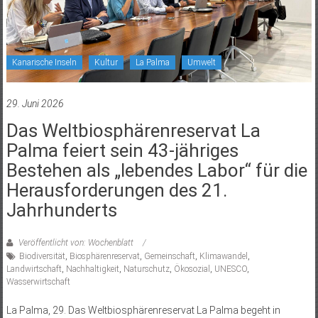
Kanarische Inseln
Kultur
La Palma
Umwelt
29. Juni 2026
Das Weltbiosphärenreservat La
Palma feiert sein 43-jähriges
Bestehen als „lebendes Labor“ für die
Herausforderungen des 21.
Jahrhunderts
Veröffentlicht von: Wochenblatt
Biodiversität
,
Biosphärenreservat
,
Gemeinschaft
,
Klimawandel
,
Landwirtschaft
,
Nachhaltigkeit
,
Naturschutz
,
Ökosozial
,
UNESCO
,
Wasserwirtschaft
La Palma, 29. Das Weltbiosphärenreservat La Palma begeht in