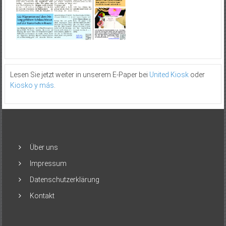
Lesen Sie jetzt weiter in unserem E-Paper bei
United Kiosk
oder
Kiosko y más
.
Über uns
Impressum
Datenschutzerklärung
Kontakt