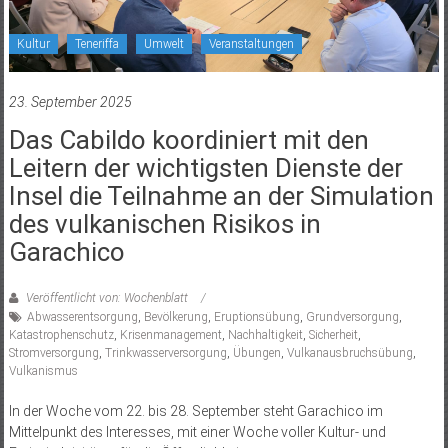
Kultur
Teneriffa
Umwelt
Veranstaltungen
23. September 2025
Das Cabildo koordiniert mit den
Leitern der wichtigsten Dienste der
Insel die Teilnahme an der Simulation
des vulkanischen Risikos in
Garachico
Veröffentlicht von: Wochenblatt
Abwasserentsorgung
,
Bevölkerung
,
Eruptionsübung
,
Grundversorgung
,
Katastrophenschutz
,
Krisenmanagement
,
Nachhaltigkeit
,
Sicherheit
,
Stromversorgung
,
Trinkwasserversorgung
,
Übungen
,
Vulkanausbruchsübung
,
Vulkanismus
In der Woche vom 22. bis 28. September steht Garachico im
Mittelpunkt des Interesses, mit einer Woche voller Kultur- und