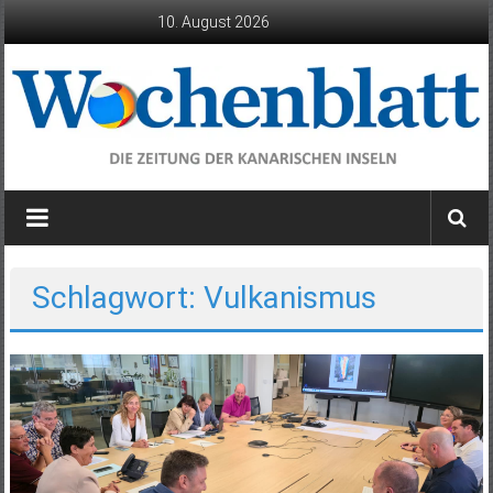
Zum
10. August 2026
Inhalt
springen
Wochenblatt
die
Zeitung
der
Schlagwort: Vulkanismus
Kanarischen
Inseln