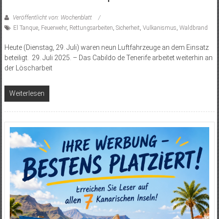
Veröffentlicht von: Wochenblatt
El Tanque
,
Feuerwehr
,
Rettungsarbeiten
,
Sicherheit
,
Vulkanismus
,
Waldbrand
Heute (Dienstag, 29. Juli) waren neun Luftfahrzeuge an dem Einsatz
beteiligt. 29. Juli 2025. – Das Cabildo de Tenerife arbeitet weiterhin an
der Löscharbeit
Weiterlesen