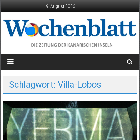
Zum
9. August 2026
Inhalt
springen
Wochenblatt
die
Zeitung
der
Schlagwort: Villa-Lobos
Kanarischen
Inseln