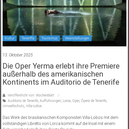
Kultur
Teneriffa
Tourismus
Veranstaltungen
13. Oktober 2025
Die Oper Yerma erlebt ihre Premiere
außerhalb des amerikanischen
Kontinents im Auditorio de Tenerife
Veröffentlicht von: Wochenblatt
Auditorio de Tenerife
,
Aufführungen
,
Lorca
,
Oper
,
Ópera de Tenerife
,
Umweltschutz
,
Villa-Lobos
Das Werk des brasilianischen Komponisten Villa-Lobos mit dem
vollständigen Libretto von Lorca kommt auf die Insel mit einem