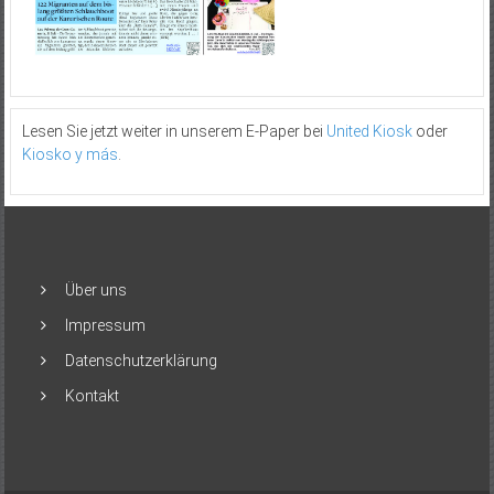
Lesen Sie jetzt weiter in unserem E-Paper bei
United Kiosk
oder
Kiosko y más
.
Über uns
Impressum
Datenschutzerklärung
Kontakt