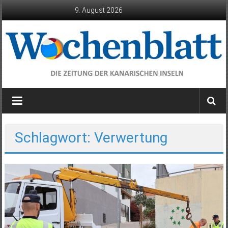
Zum
9. August 2026
Inhalt
springen
Wochenblatt
die
Zeitung
der
Schlagwort: Verwertung
Kanarischen
Inseln