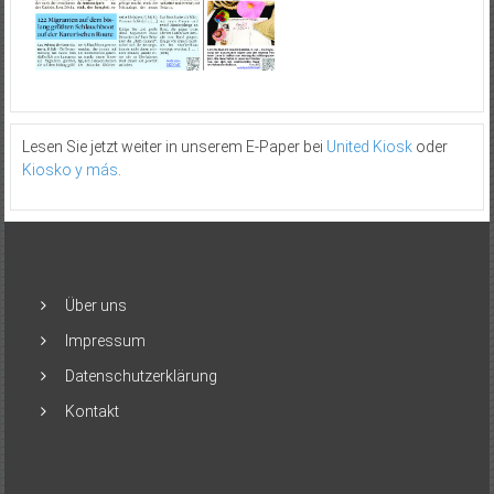
Lesen Sie jetzt weiter in unserem E-Paper bei
United Kiosk
oder
Kiosko y más
.
Über uns
Impressum
Datenschutzerklärung
Kontakt