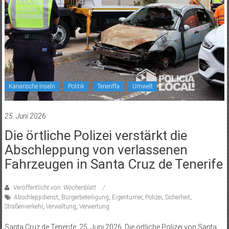
Kanarische Inseln
Politik
Teneriffa
Umwelt
25. Juni 2026
Die örtliche Polizei verstärkt die
Abschleppung von verlassenen
Fahrzeugen in Santa Cruz de Tenerife
Veröffentlicht von: Wochenblatt
Abschleppdienst
,
Bürgerbeteiligung
,
Eigentümer
,
Polizei
,
Sicherheit
,
Straßenverkehr
,
Verwaltung
,
Verwertung
Santa Cruz de Tenerife, 25. Juni 2026. Die örtliche Polizei von Santa