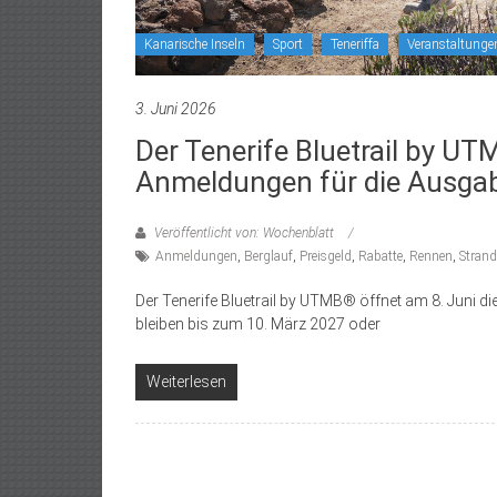
Kanarische Inseln
Sport
Teneriffa
Veranstaltunge
3. Juni 2026
Der Tenerife Bluetrail by UT
Anmeldungen für die Ausga
Veröffentlicht von: Wochenblatt
Anmeldungen
,
Berglauf
,
Preisgeld
,
Rabatte
,
Rennen
,
Strand
Der Tenerife Bluetrail by UTMB® öffnet am 8. Juni 
bleiben bis zum 10. März 2027 oder
Weiterlesen