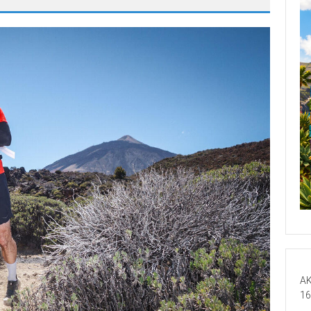
AK
16